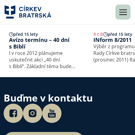
před 15 lety
RCB
před 15 lety
Avízo termínu – 40 dní
INform 8/2011
s Biblí
Výběr z programu
I v roce 2012 plánujeme
Rady Církve bratr
uskutečnit akci „40 dní
(prosinec 2011) Rada
s Biblí“. Základní téma bude
projednala a schvá
tentokrát vycházet ze čtení
dopracovaný konf
starozákonního textu,
návrh pro systemi
konkrétně knih Ezdráš
a valorizaci platů 
a Nehemjáš, které popisují
který bude zaslán
Buďme v kontaktu
zápas Božího lidu o duchovní
komisi k projedná
obnovu. …