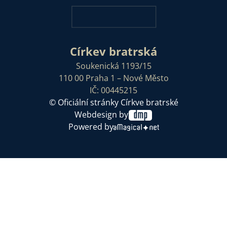
Církev bratrská
Soukenická 1193/15
110 00 Praha 1 – Nové Město
IČ: 00445215
© Oficiální stránky Církve bratrské
Webdesign by
Powered by