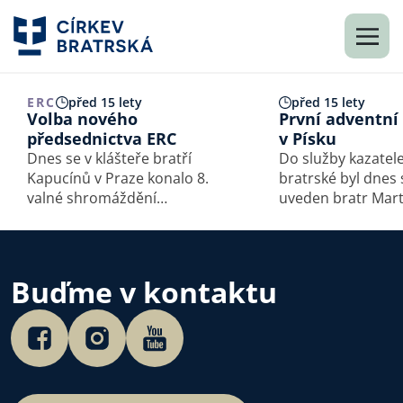
ERC
před 15 lety
před 15 lety
Volba nového
První adventní
předsednictva ERC
v Písku
Dnes se v klášteře bratří
Do služby kazatele
Kapucínů v Praze konalo 8.
bratrské byl dnes
valné shromáždění
uveden bratr Mart
Ekumenické rady církví ČR,
čímž byl oficiálně
které za účasti pozvaných
více jak roční pro
hostů projednávalo společné
transformace pů
záležitosti svých 11
Evangelikálního s
Buďme v kontaktu
členských církví. Kromě
do společenství Cí
schvalování výroční zprávy…
bratrské. Bratru ka
po…