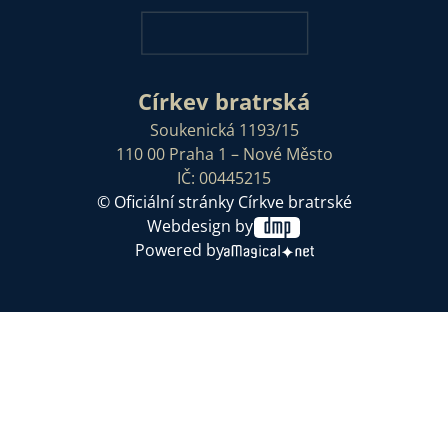
Církev bratrská
Soukenická 1193/15
110 00 Praha 1 – Nové Město
IČ: 00445215
© Oficiální stránky Církve bratrské
Webdesign by
Powered by