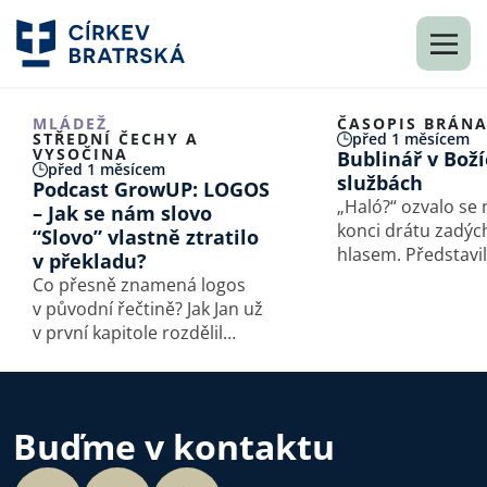
MLÁDEŽ
ČASOPIS BRÁN
STŘEDNÍ ČECHY A
před 1 měsícem
VYSOČINA
Bublinář v Bož
před 1 měsícem
službách
Podcast GrowUP: LOGOS
„Haló?“ ozvalo se
– Jak se nám slovo
konci drátu zadý
“Slovo” vlastně ztratilo
hlasem. Představi
v překladu?
a poprosila o roz
Co přesně znamená logos
časopis Brána. Hl
v původní řečtině? Jak Jan už
straně patřil Davi
v první kapitole rozdělil
Kunáškovi, jehož 
původní čtenáře na věřící
povoláním je podl
a nevěřící? A jak tato místa
přivádět lidi ke…
tedy správně vykládat
v dnešní době? Poslechněte
Buďme v kontaktu
si další díl série Ztraceno…