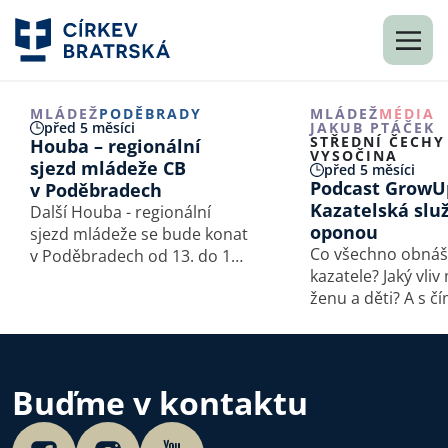
MLÁDEŽ
PODĚBRADY
MLÁDEŽ
MÉDIA
před 5 měsíci
JAKUB PTÁČEK
STŘEDNÍ ČECHY
Houba – regionální
VYSOČINA
sjezd mládeže CB
před 5 měsíci
Podcast GrowU
v Poděbradech
Kazatelská slu
Další Houba - regionální
oponou
sjezd mládeže se bude konat
Co všechno obnáš
v Poděbradech od 13. do 15.
kazatele? Jaký vli
března 2026. Téma: Identita.
ženu a děti? A s čí
ve svojí službě boj
Poslechněte si hl
a zároveň nadnes
rozhovor o této s
Buďme v kontaktu
pozlátka s kazatel
bratrské…