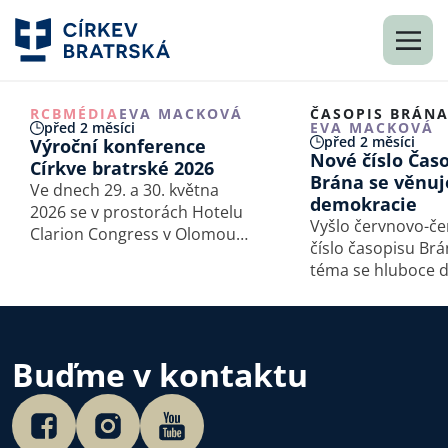
RCB
MÉDIA
EVA MACKOVÁ
ČASOPIS BRÁN
před 2 měsíci
EVA MACKOVÁ
před 2 měsíci
Výroční konference
Nové číslo Čas
Církve bratrské 2026
Brána se věnu
Ve dnech 29. a 30. května
demokracie
2026 se v prostorách Hotelu
Vyšlo červnovo-č
Clarion Congress v Olomouci
číslo časopisu Brá
konala Výroční konference
téma se hluboce 
Církve bratrské.
společnosti i křesť
to s demokracií?
Buďme v kontaktu