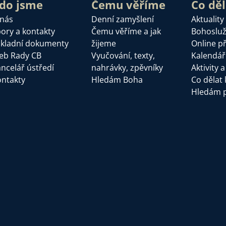
do jsme
Čemu věříme
Co dě
 nás
Denní zamyšlení
Aktuality
ory a kontakty
Čemu věříme a jak
Bohoslu
kladní dokumenty
žijeme
Online p
eb Rady CB
Vyučování, texty,
Kalendář
ncelář ústředí
nahrávky, zpěvníky
Aktivity 
ntakty
Hledám Boha
Co dělat 
Hledám 