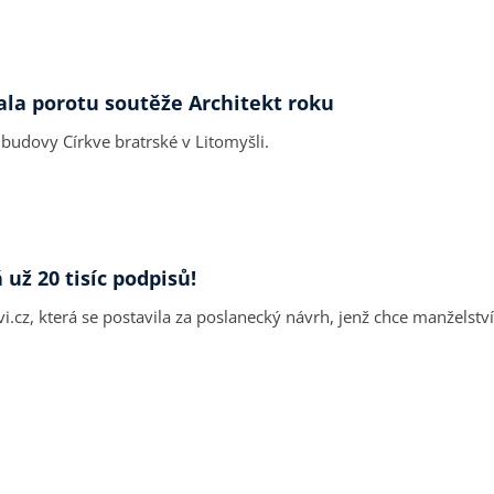
ala porotu soutěže Architekt roku
t budovy Církve bratrské v Litomyšli.
už 20 tisíc podpisů!
i.cz
, která se postavila za poslanecký návrh, jenž chce manželstv