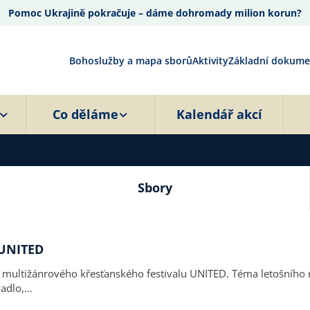
Pomoc Ukrajině pokračuje – dáme dohromady milion korun?
Bohoslužby a mapa sborů
Aktivity
Základní dokume
Co děláme
Kalendář akcí
Sbory
 UNITED
k multižánrového křesťanského festivalu UNITED. Téma letošního 
vadlo,…