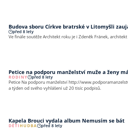
Budova sboru Církve bratrské v Litomyšli zauj
před 8 lety
Ve finále soutěže Architekt roku je i Zdeněk Fránek, architek
Petice na podporu manželství muže a ženy má 
RODINY
před 8 lety
Petice Na podporu manželství
http://www.podporamanzelstv
a týden od svého vyhlášení už 20 tisíc podpisů.
Kapela Brouci vydala album Nemusím se bát
DĚTI
HUDBA
před 8 lety