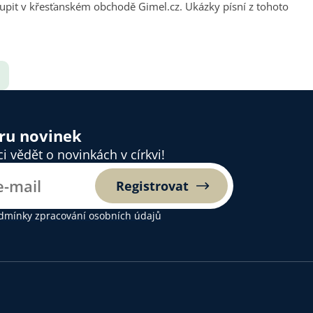
oupit
v křesťanském obchodě Gimel.cz
. Ukázky písní z tohoto
ěru novinek
 vědět o novinkách v církvi!
Registrovat
dmínky zpracování osobních údajů