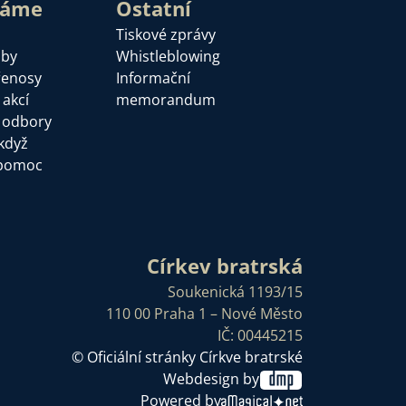
láme
Ostatní
Tiskové zprávy
žby
Whistleblowing
řenosy
Informační
 akcí
memorandum
a odbory
když
pomoc
Církev bratrská
Soukenická 1193/15
110 00 Praha 1 – Nové Město
IČ: 00445215
© Oficiální stránky Církve bratrské
Webdesign by
Powered by