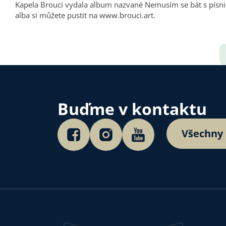
Kapela Brouci vydala album nazvané Nemusím se bát s písnič
alba si můžete pustit na
www.brouci.art
.
Buďme v kontaktu
Všechny