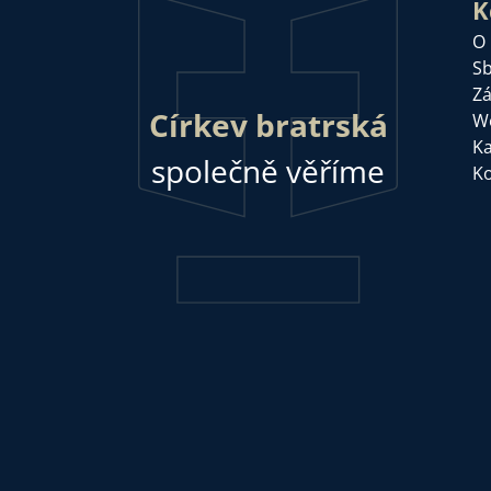
K
O
Sb
Zá
Církev bratrská
W
Ka
společně věříme
Ko