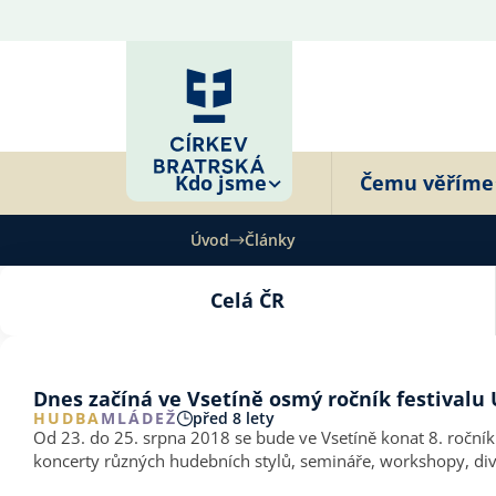
Kdo jsme
Čemu věříme
Úvod
Články
Celá ČR
Dnes začíná ve Vsetíně osmý ročník festivalu
HUDBA
MLÁDEŽ
před 8 lety
Od 23. do 25. srpna 2018 se bude ve Vsetíně konat 8. roční
koncerty různých hudebních stylů, semináře, workshopy, di