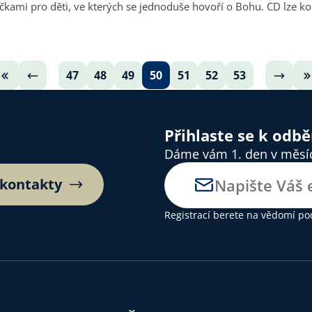
kami pro děti, ve kterých se jednoduše hovoří o Bohu. CD lze k
47
48
49
50
51
52
53
Přihlaste se k odb
Dáme vám 1. den v měsíci
 kontakty
Registrací berete na vědomí
po