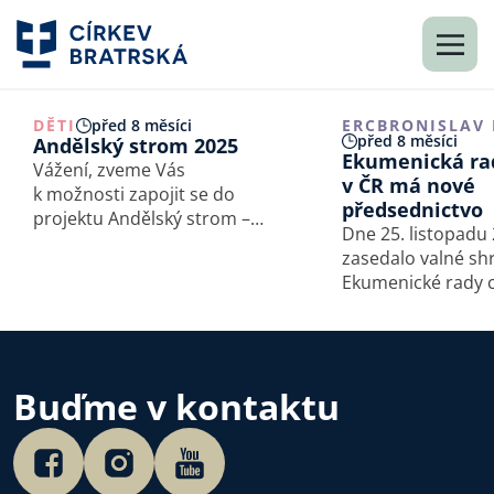
DĚTI
před 8 měsíci
ERC
BRONISLAV
před 8 měsíci
Andělský strom 2025
Ekumenická rad
Vážení, zveme Vás
v ČR má nové
k možnosti zapojit se do
předsednictvo
projektu Andělský strom –
Dne 25. listopadu
vánoční dárky pro děti
zasedalo valné s
odsouzených rodičů, který
Ekumenické rady c
pořádáme již 15. rokem.
v České republice.
Buďme v kontaktu