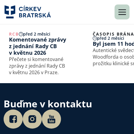
RCB
před 2 měsíci
ČASOPIS BRÁN
před 2 měsíci
Komentované zprávy
Byl jsem 11 ho
z jednání Rady CB
Autentické svědect
v květnu 2026
Woodforda o oso
Přečete si komentované
prožitku klinické s
zprávy z jednání Rady CB
zpracovala Eva Ma
v květnu 2026 v Praze.
Autorizováno oso
Woodfordem.
Buďme v kontaktu