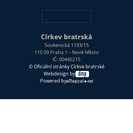
Církev bratrská
Soukenická 1193/15
110 00 Praha 1 – Nové Město
IČ: 00445215
© Oficiální stránky Církve bratrské
Webdesign by
Powered by