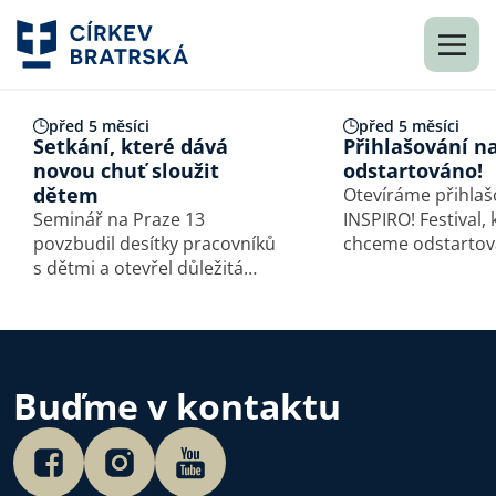
před 5 měsíci
před 5 měsíci
Setkání, které dává
Přihlašování n
novou chuť sloužit
odstartováno!
dětem
Otevíráme přihlaš
Seminář na Praze 13
INSPIRO! Festival, kterým
povzbudil desítky pracovníků
chceme odstartov
s dětmi a otevřel důležitá
v nás, v církvi i ko
témata pro další službu.
Toužíme zasahova
nejen v církvi, ale 
Přidej se k nám a
součástí něčeho,
Buďme v kontaktu