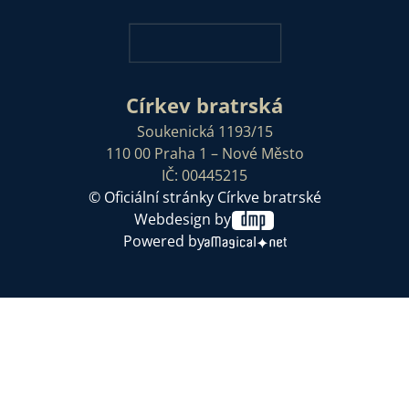
Církev bratrská
Soukenická 1193/15
110 00 Praha 1 – Nové Město
IČ: 00445215
© Oficiální stránky Církve bratrské
Webdesign by
Powered by