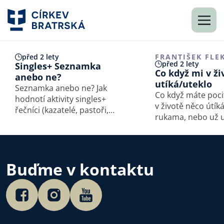
před 2 lety
FRANTIŠEK FLE
před 2 lety
Singles+ Seznamka
Co když mi v ži
anebo ne?
utíká/uteklo
Seznamka anebo ne? Jak
Co když máte poci
hodnotí aktivity singles+
v životě něco útík
řečníci (kazatelé, pastoři,
rukama, nebo už u
křesťanští psychologové)
z různých akcí? Čtěte dál.
Buďme v kontaktu