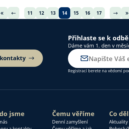
11
12
13
14
15
16
17
Přihlaste se k odb
Dáme vám 1. den v měsíci
 kontakty
Registrací berete na vědomí
po
do jsme
Čemu věříme
Co dě
 nás
Denní zamyšlení
Aktuality
ory a kontakty
Čemu věříme a jak
Bohoslu