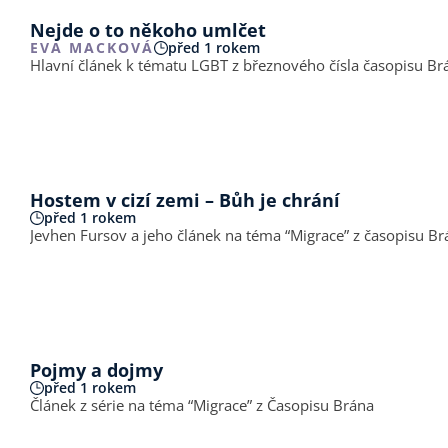
Nejde o to někoho umlčet
EVA MACKOVÁ
před 1 rokem
Hlavní článek k tématu LGBT z březnového čísla časopisu B
Hostem v cizí zemi – Bůh je chrání
před 1 rokem
Jevhen Fursov a jeho článek na téma “Migrace” z časopisu Br
Pojmy a dojmy
před 1 rokem
Článek z série na téma “Migrace” z Časopisu Brána