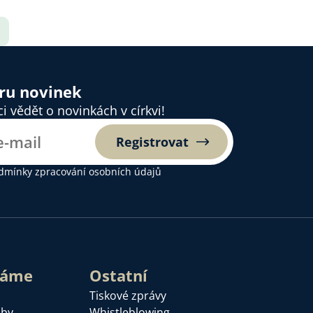
ěru novinek
 vědět o novinkách v církvi!
Registrovat
dmínky zpracování osobních údajů
láme
Ostatní
Tiskové zprávy
žby
Whistleblowing