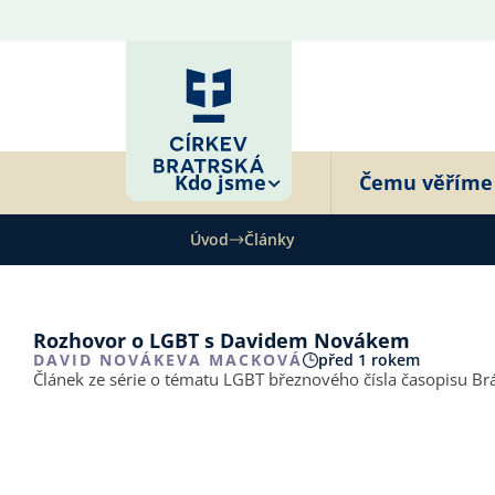
Kdo jsme
Čemu věříme
Úvod
Články
Rozhovor o LGBT s Davidem Novákem
DAVID NOVÁK
EVA MACKOVÁ
před 1 rokem
Článek ze série o tématu LGBT březnového čísla časopisu Br