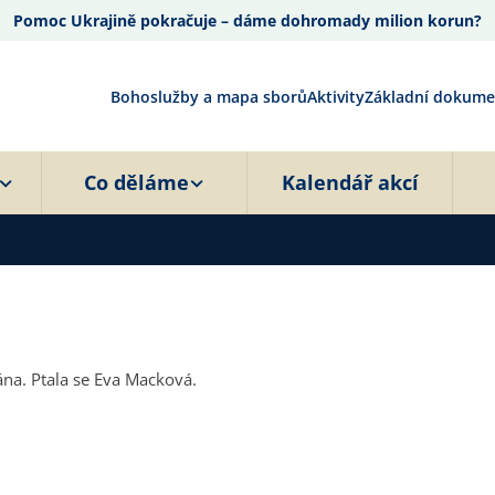
Pomoc Ukrajině pokračuje – dáme dohromady milion korun?
Bohoslužby a mapa sborů
Aktivity
Základní dokume
Co děláme
Kalendář akcí
ána. Ptala se Eva Macková.