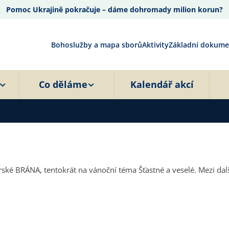
Pomoc Ukrajině pokračuje – dáme dohromady milion korun?
Bohoslužby a mapa sborů
Aktivity
Základní dokume
Co děláme
Kalendář akcí
éma Šťastné a veselé. Mezi další zajímavé články patří: V Japonsku se nekrade (cestopisný