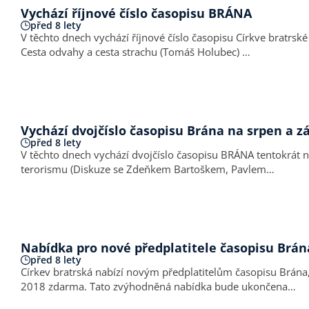
Vychází říjnové číslo časopisu BRÁNA
před 8 lety
V těchto dnech vychází říjnové číslo časopisu Církve bratrské BRÁNA, kte
Cesta odvahy a cesta strachu (Tomáš Holubec) …
Vychází dvojčíslo časopisu Brána na srpen a zá
před 8 lety
V těchto dnech vychází dvojčíslo časopisu BRÁNA tentokrát na téma Škola volá . Mezi další zajímavé články patří: Křest za mrtvé (Hovory nad
terorismu (Diskuze se Zdeňkem Bartoškem, Pavlem…
Nabídka pro nové předplatitele časopisu Brán
před 8 lety
Církev bratrská nabízí novým předplatitelům časopisu Brána, 
2018 zdarma. Tato zvýhodněná nabídka bude ukončena…