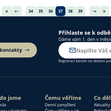
34
35
36
37
38
39
Přihlaste se k odb
Dáme vám 1. den v měsíci
 kontakty
Registrací berete na vědomí
po
do jsme
Čemu věříme
Co dě
 nás
Denní zamyšlení
Aktuality
ory a kontakty
Čemu věříme a jak
Bohoslu