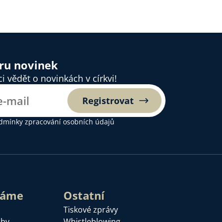
ěru novinek
 vědět o novinkách v církvi!
Registrovat
dmínky zpracování osobních údajů
láme
Ostatní
Tiskové zprávy
žby
Whistleblowing