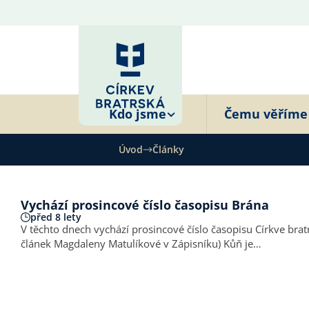
Kdo jsme
Čemu věříme
Úvod
Články
Vychází prosincové číslo časopisu Brána
před 8 lety
V těchto dnech vychází prosincové číslo časopisu Církve bratrské BRÁNA, tentokrát na vánoční t
článek Magdaleny Matulíkové v Zápisníku) Kůň je…