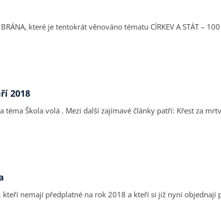
ré je tentokrát věnováno tématu CÍRKEV A STÁT – 100 let komplikovaného vztahu
ří 2018
 Biblí s Janem Roskovcem) Strach z islámského
a
kteří nemají předplatné na rok 2018 a kteří si již nyní objednaj