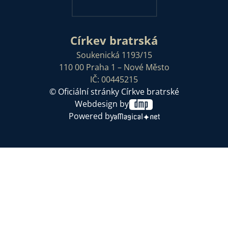
Církev bratrská
Soukenická 1193/15
110 00 Praha 1 – Nové Město
IČ: 00445215
© Oficiální stránky Církve bratrské
Webdesign by
Powered by