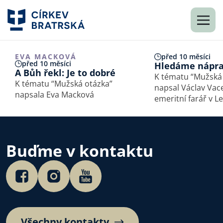
EVA MACKOVÁ
před 10 měsíci
před 10 měsíci
Hledáme nápr
A Bůh řekl: Je to dobré
K tématu “Mužská
K tématu “Mužská otázka”
napsal Václav Vac
napsala Eva Macková
emeritní farář v L
Buďme v kontaktu
Všechny kontakty