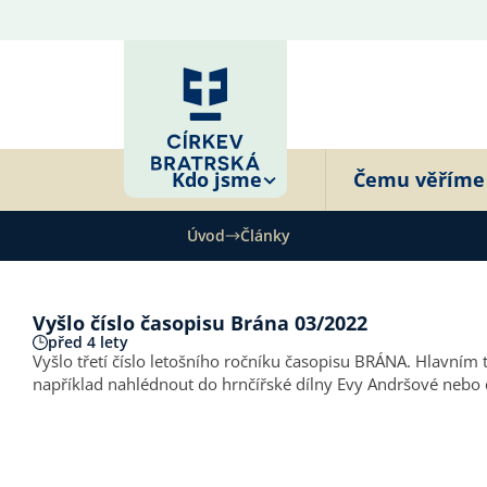
Kdo jsme
Čemu věříme
Úvod
Články
Vyšlo číslo časopisu Brána 03/2022
před 4 lety
Vyšlo třetí číslo letošního ročníku časopisu BRÁNA. Hlavním tématem březnového časopisu BRÁNA je TOLERANCE. Začtěte se do řady zajímavých článků na toto téma! Kromě toho můžete
například nahlédnout do hrnčířské dílny Evy Andršové nebo