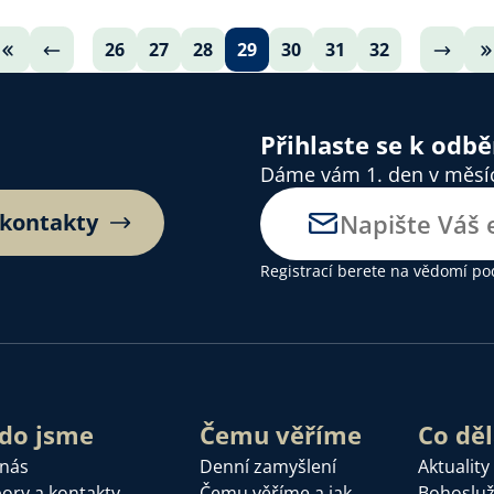
26
27
28
29
30
31
32
Přihlaste se k odb
Dáme vám 1. den v měsíci
 kontakty
Registrací berete na vědomí
po
do jsme
Čemu věříme
Co dě
 nás
Denní zamyšlení
Aktuality
ory a kontakty
Čemu věříme a jak
Bohoslu