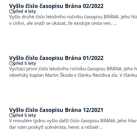
Vyšlo číslo časopisu Brána 02/2022
před 4 lety
Vyšlo druhé číslo letošního ročníku časopisu BRÁNA. Jeho hlavní téma zní SKRYTÁ DRAMATA – DOMÁCÍ NÁSILÍ V CÍRKVI . Toto číslo nezavírá oči před bolestným tématem Domácího násilí
v církvi, ale snaží se ukázat, že existuje cesta ven. …
Vyšlo číslo časopisu Brána 01/2022
před 5 lety
Vychází první číslo letošního ročníku časopisu BRÁNA. Jeho hlavním tématem NÁROČNÁ SVOBODA. O svobodě z Božího pohledu píše Peter Cimala. Nezvládnutou svobodou se zabývá
vězeňský kaplan Martin Škoda v článku Recidiva 
Vyšlo číslo časopisu Brána 12/2021
před 5 lety
V minulém týdnu vyšlo další číslo časopisu BRÁNA. Jeho hlavním tématem DRUHÝ PŘÍCHOD se v článku Přijdu brzy zabývá Pavel Hošek a kolektiv autorů. Rozhovor nadepsaný Největší
dar nám poskytl scénárista, herec a režisér…