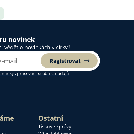
ěru novinek
 vědět o novinkách v církvi!
Registrovat
dmínky zpracování osobních údajů
láme
Ostatní
Tiskové zprávy
žby
Whistleblowing