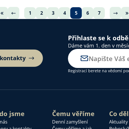
1
2
3
4
5
6
7
Přihlaste se k odb
Dáme vám 1. den v měsíci
 kontakty
Registrací berete na vědomí
po
do jsme
Čemu věříme
Co dě
 nás
Denní zamyšlení
Aktuality
ory a kontakty
Čemu věříme a jak
Bohoslu