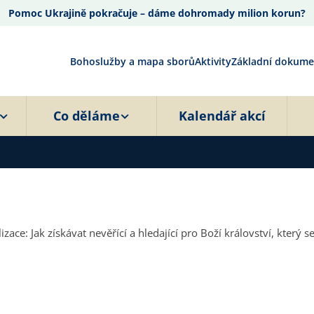
Pomoc Ukrajině pokračuje – dáme dohromady milion korun?
Bohoslužby a mapa sborů
Aktivity
Základní dokume
Co děláme
Kalendář akcí
ace: Jak získávat nevěřící a hledající pro Boží království, který s