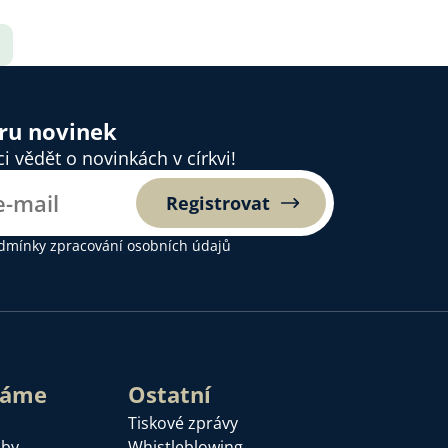
ěru novinek
 vědět o novinkách v církvi!
Registrovat
dmínky zpracování osobních údajů
láme
Ostatní
Tiskové zprávy
žby
Whistleblowing