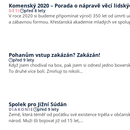
Komenský 2020 – Porada o nápravě věcí lidský
DĚTI
před 8 lety
V roce 2020 si budeme připomínat výročí 350 let od úmrtí u
a zábavnou formou. Křesťanská akademie mladých ve sp
Pohanům vstup zakázán? Zakázán!
před 9 lety
Když jsem chodíval na box, pak jsem si odnesl jedno boxerské 
To druhé více bolí. Zmiňuji to nikoli…
Spolek pro Jižní Súdán
DIAKONIE
před 9 lety
Země, která téměř od počátku své existence trpěla v občanské
národ. Muži šli bojovat již od 15 let,…