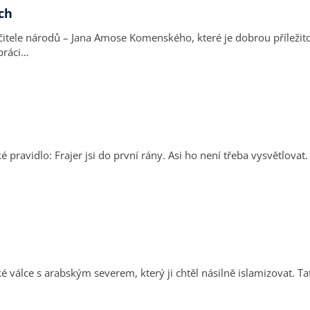
ch
čitele národů – Jana Amose Komenského, které je dobrou příležit
olupráci…
pravidlo: Frajer jsi do první rány. Asi ho není třeba vysvětlovat.
 válce s arabským severem, který ji chtěl násilně islamizovat. Tat