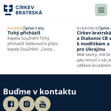
HUDBA
před 3 lety
DIAKONIE
před 
Tichý přicházíš
Církev bratrsk
a Diakonie CB 
Kapela SouZnění Tichý
k modlitbám a 
přicházíš Velikonoční přání
pro Ukrajinu
kapely SouZnění: „Cesta
správná vede až za kříž“ Lyric
Milé sestry, milí bratři,
video:
jako mnozí z vás 
(Zdroj:
https://youtu.be/T7D5NfWRLyg
zděšeni brutálním
)
napadením Ukraji
vojsky. Tento zlý 
promýšlený krok
žádné ospravedln
Buďme v kontaktu
a přinese utrpen
lidem. Zároveň se
obracíme…