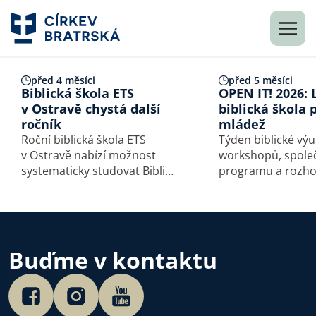
před 4 měsíci
před 5 měsíci
Biblická škola ETS
OPEN IT! 2026: 
v Ostravě chystá další
biblická škola 
ročník
mládež
Roční biblická škola ETS
Týden biblické výu
v Ostravě nabízí možnost
workshopů, spole
systematicky studovat Bibli
programu a rozho
a přemýšlet o praktických
mladé křesťany, kte
otázkách služby v církvi.
lépe rozumět Bibli 
Během deseti sobotních
setkání se účastníci věnují
výkladu biblických textů,
Buďme v kontaktu
biblické…