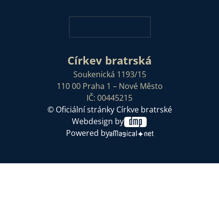
Církev bratrská
Soukenická 1193/15
110 00 Praha 1 – Nové Město
IČ: 00445215
© Oficiální stránky Církve bratrské
Webdesign by
Powered by