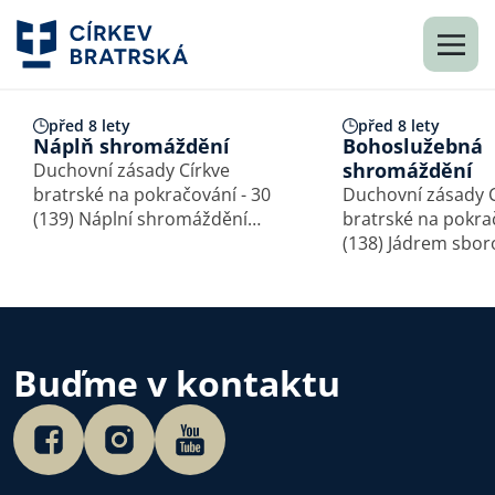
před 8 lety
před 8 lety
Náplň shromáždění
Bohoslužebná
shromáždění
Duchovní zásady Církve
bratrské na pokračování - 30
Duchovní zásady C
(139) Náplní shromáždění
bratrské na pokra
Církve bratrské je uctívání
(138) Jádrem sbo
trojjediného Boha, čtení
života v Církvi bra
Písma a výklad Božího slova
bohoslužebná sh
se zvěstováním evangelia,
Církev, která vychá
zpěv duchovních písní,
službě společnosti
modlitby, dále osobní…
také společně sh
Buďme v kontaktu
k obnově sil a k…