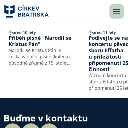
před 10 lety
před 11 lety
Příběh písně "Narodil se
Podívejte se n
Kristus Pán"
koncertu pěve
sboru Effatha
Narodil se Kristus Pán je
u příležitosti
česká vánoční píseň (koleda),
připomenutí 25
původně zřejmě z 15. století.
činnosti
Tento Staročeský nápěv
neobsahoval zvětšenou
Záznam koncertu
kvartu v začátku, tak jak ji ve
sboru Effatha u pří
všech úpravách bez výjimky
připomenutí 25 let
slýcháme dnes. Nejstarší
Brno, Červený kost
notované zápisy…
24.10.2015 V sobotu
24.10.2015 se v Br
uskutečnil slavnos
Buďme v kontaktu
pěveckého sboru 
u příležitosti…