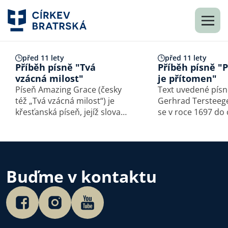
před 11 lety
před 11 lety
Příběh písně "Tvá
Příběh písně "
vzácná milost"
je přítomen"
Píseň Amazing Grace (česky
Text uvedené písn
též „Tvá vzácná milost“) je
Gerhrad Tersteege
křesťanská píseň, jejíž slova
se v roce 1697 do
napsal anglikánský pastor
zbožné rodiny. Mě
a bývalý kapitán otrokářské
starších bratrů a 
lodi John Newton
V jeho šesti letec
a publikoval ji v roce 1779.
zemřel tatínek. H
Původní název písně byl
situace mu nedovo
Buďme v kontaktu
„Faith’s Review…
studovat teologii,