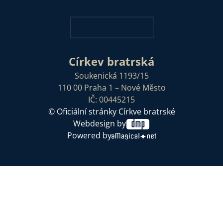
Církev bratrská
Soukenická 1193/15
110 00 Praha 1 – Nové Město
IČ: 00445215
© Oficiální stránky Církve bratrské
Webdesign by
Powered by