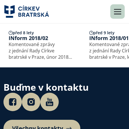
před 8 lety
před 9 lety
INform 2018/02
INform 2018/01
Komentované zprávy
Komentované zpr
z jednání Rady Církve
z jednání Rady Cír
bratrské v Praze, únor 2018
bratrské v Praze, 
Rozhovor s ředitelkou
Rada jako zaměstn
Diakonie CB Ředitelka
nebo pastýř? Členové Rady
Diakonie CB Michaela Veselá
při diskuzi jasně d
informovala členy Rady
že vztah Rady jak
Buďme v kontaktu
o činnosti Diakonie CB, která
a vztah jejích člen
se v minulých letech…
k ostatním kazate
Všechny kontakty