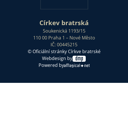
Církev bratrská
Soukenická 1193/15
110 00 Praha 1 – Nové Město
IČ: 00445215
© Oficiální stránky Církve bratrské
Webdesign by
Powered by