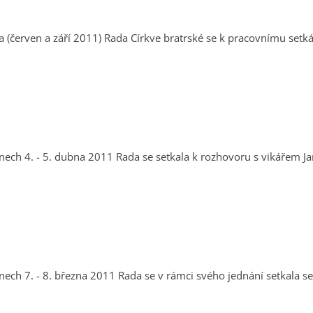
etkala se staršovstvem sboru v Ústí nad Labem
oslavem Šmahelem (Chomutov), kterého mostecký sbor
Studijním odborem. V několikahodinovém jednání byla