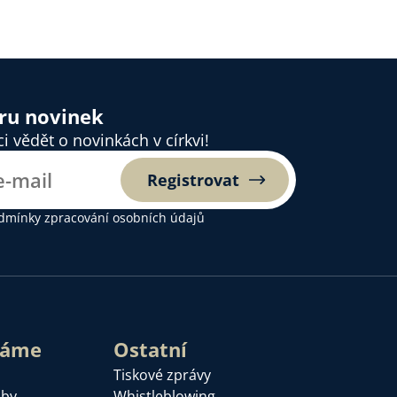
ěru novinek
 vědět o novinkách v církvi!
Registrovat
dmínky zpracování osobních údajů
láme
Ostatní
Tiskové zprávy
žby
Whistleblowing