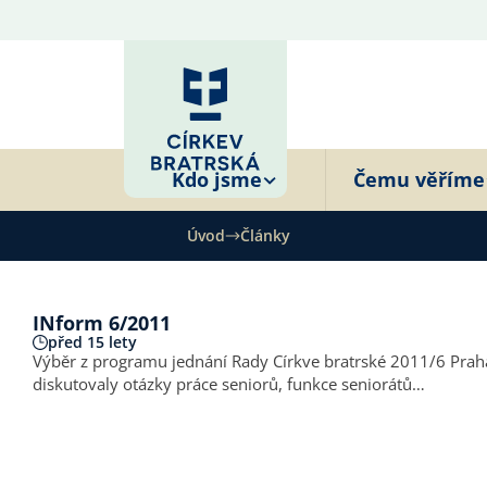
Kdo jsme
Čemu věříme
Úvod
Články
INform 6/2011
před 15 lety
Výběr z programu jednání Rady Církve bratrské 2011/6 Praha (říjen 2011) Rada Církve bratrské se na svém říjnovém zasedání setkala ke společnému jed
diskutovaly otázky práce seniorů, funkce seniorátů…