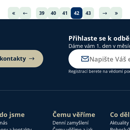
39
40
41
42
43
Přihlaste se k odb
Dáme vám 1. den v měsíci
 kontakty
Registrací berete na vědomí
po
do jsme
Čemu věříme
Co dě
 nás
Denní zamyšlení
Aktuality
ory a kontakty
Čemu věříme a jak
Bohoslu