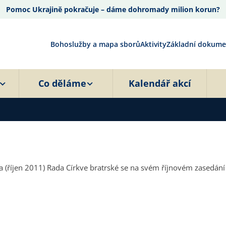
Pomoc Ukrajině pokračuje – dáme dohromady milion korun?
Bohoslužby a mapa sborů
Aktivity
Základní dokume
Co děláme
Kalendář akcí
nání se seniory, kde se mimo jiné