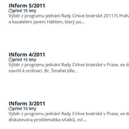
INform 5/2011
před 15 lety
Výběr z programu jednání Rady Církve bratrské 2011/5 Praha (červen a září 2011) Rada Církve bratrské se k pracovnímu setkání s
a kazatelem Janem Háblem, který po…
INform 4/2011
před 15 lety
Výběr z programu jednání Rady Církve bratrské v Praze, ve dnech 4. - 5. dubna 2011 Rada se setkala k rozhovoru s vikářem Jar
navrhl k ordinaci. Br. Šmahel (dle…
INform 3/2011
před 15 lety
Výběr z programu jednání Rady Církve bratrské v Praze, ve dnech 7. - 8. března 2011 Rada se v rámci svého jednání setkala se 
diskutována problematika sňatků, zvl.…