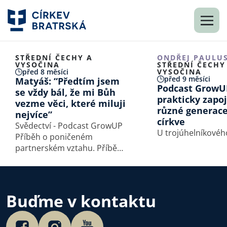
STŘEDNÍ ČECHY A
ONDŘEJ PAULU
VYSOČINA
STŘEDNÍ ČECHY
před 8 měsíci
VYSOČINA
před 9 měsíci
Matyáš: “Předtím jsem
Podcast GrowUP
se vždy bál, že mi Bůh
prakticky zapo
vezme věci, které miluji
různé generace
nejvíce”
církve
Svědectví - Podcast GrowUP
U trojúhelníkovéh
Příběh o poničeném
partnerském vztahu. Příběh
o člověku, který se s Bohem
setkal na druhé straně světa.
Příběh o Bohu, který zbavuje
lidi pocitů strachu
Buďme v kontaktu
a beznaděje.