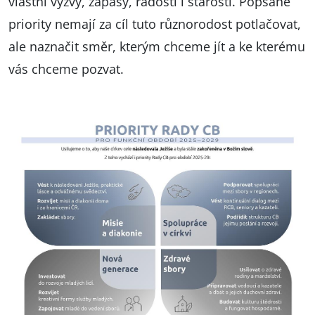
vlastní výzvy, zápasy, radosti i starosti. Popsané
priority nemají za cíl tuto různorodost potlačovat,
ale naznačit směr, kterým chceme jít a ke kterému
vás chceme pozvat.