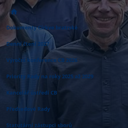
Dokumenty Církve bratrské
Denní čtení 2027
Výroční konference CB 2026
Priority Rady na roky 2025 až 2029
Kancelář ústředí CB
Předsedové Rady
Statutární zástupci sborů