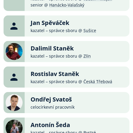
senior @
Hanácko-Valašský
Jan Spěváček
kazatel – správce sboru @
Sušice
Dalimil Staněk
kazatel – správce sboru @
Zlín
Rostislav Staněk
kazatel – správce sboru @
Česká Třebová
Ondřej Svatoš
celocírkevní pracovník
Antonín Šeda
kazatel – správce sboru @
Bystré