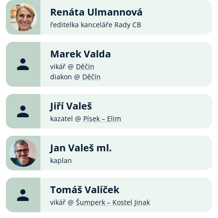
Renáta Ulmannová
ředitelka kanceláře Rady CB
Marek Valda
vikář @
Děčín
diakon @
Děčín
Jiří Valeš
kazatel @
Písek – Elim
Jan Valeš ml.
kaplan
Tomáš Valíček
vikář @
Šumperk – Kostel Jinak