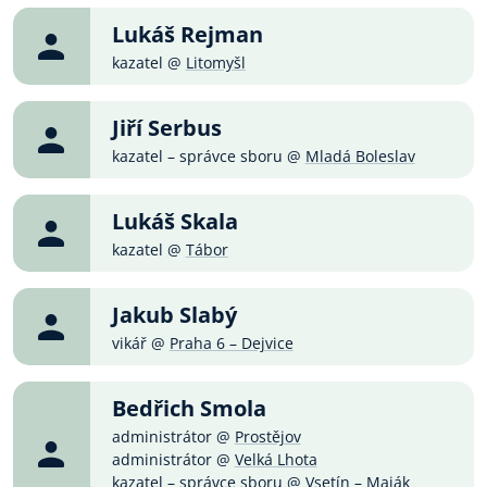
Lukáš Rejman
kazatel @
Litomyšl
Jiří Serbus
kazatel – správce sboru @
Mladá Boleslav
Lukáš Skala
kazatel @
Tábor
Jakub Slabý
vikář @
Praha 6 – Dejvice
Bedřich Smola
administrátor @
Prostějov
administrátor @
Velká Lhota
kazatel – správce sboru @
Vsetín – Maják