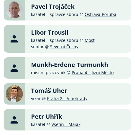
Pavel Trojáček
kazatel – správce sboru @
Ostrava-Poruba
Libor Trousil
kazatel – správce sboru @
Most
senior @
Severní Čechy
Munkh-Erdene Turmunkh
misijní pracovník @
Praha 4 – Jižní Město
Tomáš Uher
vikář @
Praha 2 – Vinohrady
Petr Uhřík
kazatel @
Vsetín – Maják