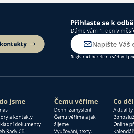
Přihlaste se k odb
Dáme vám 1. den v měsíci
 kontakty
Registrací berete na vědomí
po
do jsme
Čemu věříme
Co dě
 nás
Denní zamyšlení
Aktuality
ory a kontakty
Čemu věříme a jak
Bohoslu
kladní dokumenty
žijeme
Online p
eb Rady CB
Vyučování, texty,
Kalendář