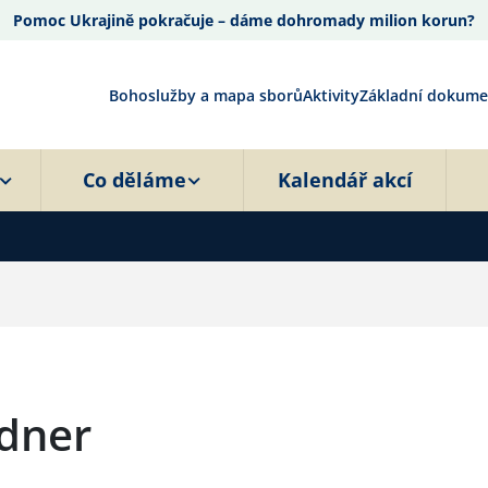
Pomoc Ukrajině pokračuje – dáme dohromady milion korun?
Bohoslužby a mapa sborů
Aktivity
Základní dokume
Co děláme
Kalendář akcí
ldner