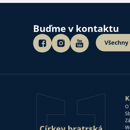
Buďme v kontaktu
Všechny
K
O
Sb
Zá
Církev bratrská
W