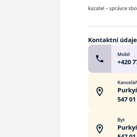
kazatel – správce sb
Kontaktní údaj
Mobil
+420 7
Kancelá
Purky
547 0
Byt
Purky
547 0