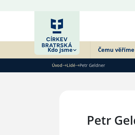
Kdo jsme
Čemu věříme
Úvod
Lidé
Petr Geldner
Petr Ge