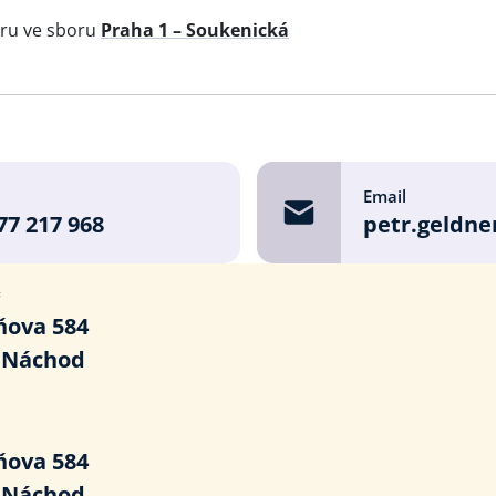
oru ve sboru
Praha 1 – Soukenická
e
Email
77 217 968
petr.geldne
ř
ňova 584
1 Náchod
ňova 584
1 Náchod