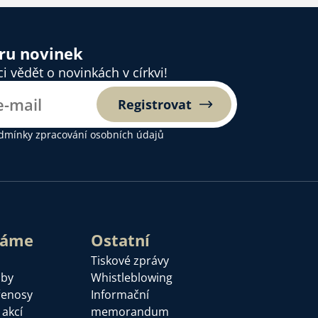
ěru novinek
 vědět o novinkách v církvi!
Registrovat
dmínky zpracování osobních údajů
láme
Ostatní
Tiskové zprávy
žby
Whistleblowing
řenosy
Informační
 akcí
memorandum