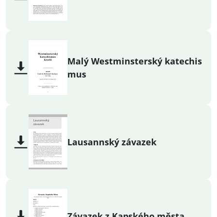
Malý Westminsterský katechis
mus
Lausannský závazek
Závazek z Kapského města