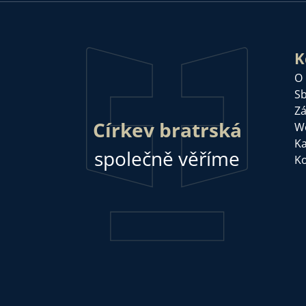
K
O
Sb
Zá
Církev bratrská
W
Ka
společně věříme
Ko