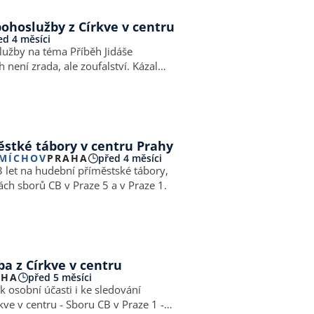
ohoslužby z Církve v centru
ed 4 měsíci
lužby na téma Příběh Jidáše
 není zrada, ale zoufalství. Kázal
írkve bratrské.
stké tábory v centru Prahy
SMÍCHOV
PRAHA
před 4 měsíci
 let na hudební příměstské tábory,
ch sborů CB v Praze 5 a v Praze 1.
a z Církve v centru
AHA
před 5 měsíci
 osobní účasti i ke sledování
ve v centru - Sboru CB v Praze 1 -