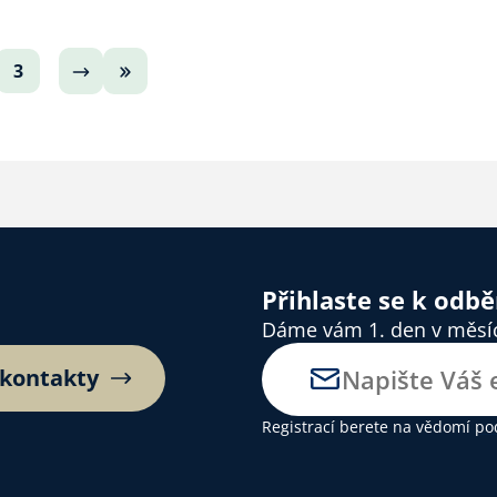
eda Rady CB David Novák.
3
Přihlaste se k odb
Dáme vám 1. den v měsíci
 kontakty
Registrací berete na vědomí
po