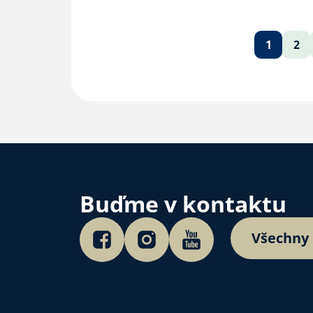
Soukenické. Kázat bude předs
1
2
Buďme v kontaktu
Všechny