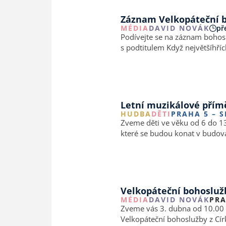
Záznam Velkopáteční b
MÉDIA
DAVID NOVÁK
př
Podívejte se na záznam bohos
s podtitulem Když největšíhřích
David Novák, předseda Rady C
Letní muzikálové přímě
HUDBA
DĚTI
PRAHA 5 – 
Zveme děti ve věku od 6 do 13
které se budou konat v budová
Velkopáteční bohoslužb
MÉDIA
DAVID NOVÁK
PR
Zveme vás 3. dubna od 10.00 k
Velkopáteční bohoslužby z Círk