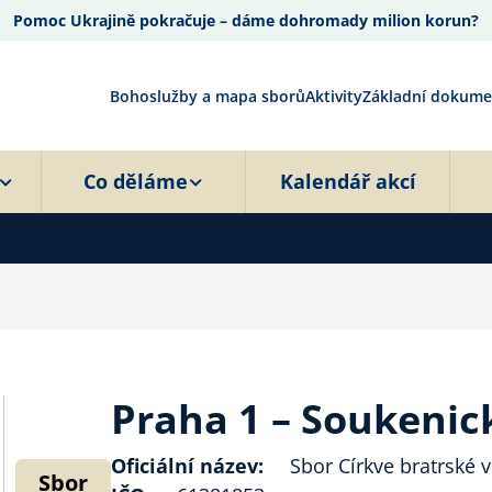
Pomoc Ukrajině pokračuje – dáme dohromady milion korun?
Bohoslužby a mapa sborů
Aktivity
Základní dokume
Co děláme
Kalendář akcí
Praha 1 – Soukenic
Oficiální název:
Sbor Církve bratrské v
Sbor