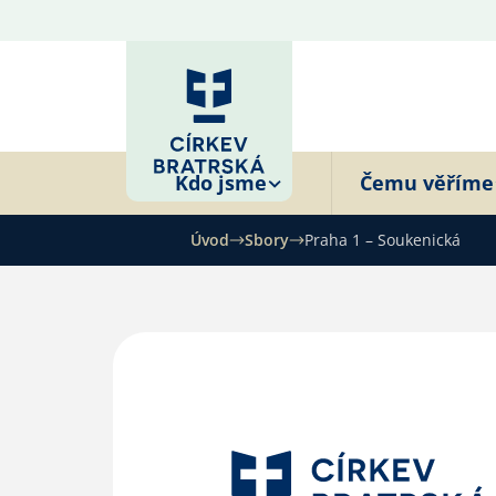
Kdo jsme
Čemu věříme
Úvod
Sbory
Praha 1 – Soukenická