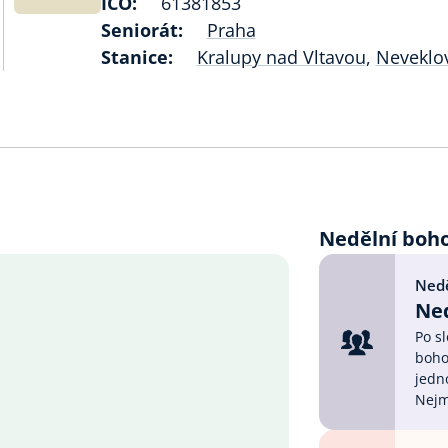
IČO:
61381853
Seniorát:
Praha
Stanice:
Kralupy nad Vltavou
,
Neveklo
Nedělní boh
Nedě
Ned
Po s
boho
jedno
Nejm