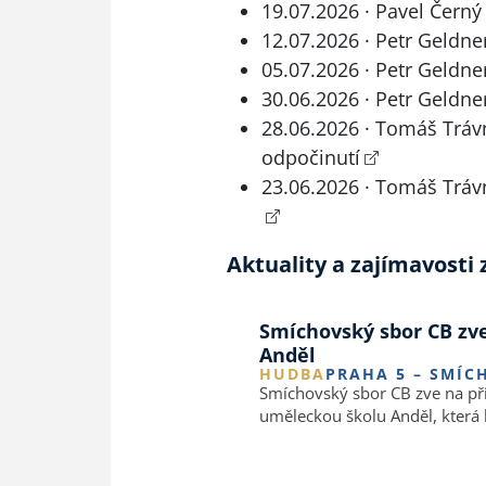
19.07.2026 · Pavel Černý
12.07.2026 · Petr Geldne
05.07.2026 · Petr Geldne
30.06.2026 · Petr Geldner
28.06.2026 · Tomáš Trávn
odpočinutí
23.06.2026 · Tomáš Trávn
Aktuality a zajímavosti 
Smíchovský sbor CB zve
Anděl
HUDBA
PRAHA 5 – SMÍC
Smíchovský sbor CB zve na při
uměleckou školu Anděl, která 
Smíchov, tak i v prostorách Cí
Soukenická.