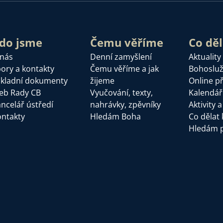
do jsme
Čemu věříme
Co dě
 nás
Denní zamyšlení
Aktuality
ory a kontakty
Čemu věříme a jak
Bohoslu
kladní dokumenty
žijeme
Online p
eb Rady CB
Vyučování, texty,
Kalendář
ncelář ústředí
nahrávky, zpěvníky
Aktivity 
ntakty
Hledám Boha
Co dělat 
Hledám 