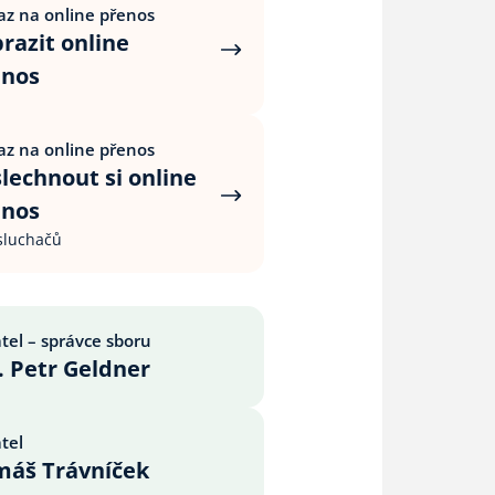
z na online přenos
razit online
enos
z na online přenos
lechnout si online
enos
sluchačů
tel – správce sboru
. Petr Geldner
tel
máš Trávníček