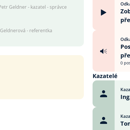
Odka
Petr Geldner - kazatel - správce
Zob
př
 Geldnerová - referentka
Odka
Pos
př
0 po
Kazatelé
Kaza
Ing
Kaza
To