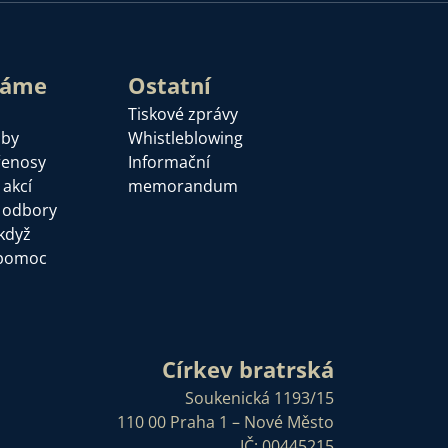
láme
Ostatní
Tiskové zprávy
žby
Whistleblowing
řenosy
Informační
 akcí
memorandum
a odbory
když
pomoc
Církev bratrská
Soukenická 1193/15
110 00 Praha 1 – Nové Město
IČ: 00445215