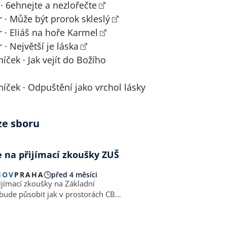
 · 6ehnejte a nezlořečte
r · Může být prorok skleslý
r · Eliáš na hoře Karmel
 · Největší je láska
íček · Jak vejít do Božího
íček · Odpuštění jako vrchol lásky
ze sboru
 na přijímací zkoušky ZUŠ
HOV
PRAHA
před 4 měsíci
jímací zkoušky na Základní
bude působit jak v prostorách CB
rkve v centru - CB Praha 1 -