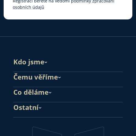
Registrací berete na vědomí
podmínky zpracování
osobních údajů
Kdo jsme
Čemu věříme
Co děláme
Ostatní