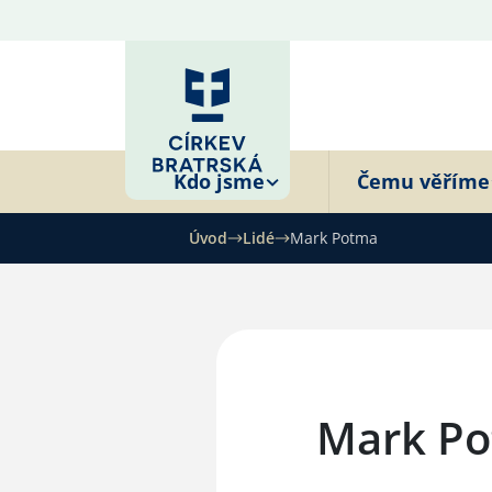
Kdo jsme
Čemu věříme
Úvod
Lidé
Mark Potma
Mark P