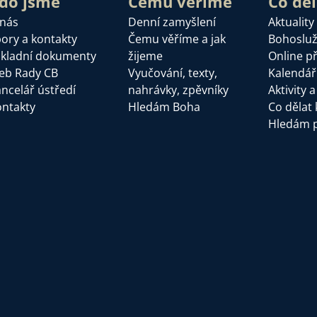
do jsme
Čemu věříme
Co dě
 nás
Denní zamyšlení
Aktuality
ory a kontakty
Čemu věříme a jak
Bohoslu
kladní dokumenty
žijeme
Online p
eb Rady CB
Vyučování, texty,
Kalendář
ncelář ústředí
nahrávky, zpěvníky
Aktivity 
ntakty
Hledám Boha
Co dělat 
Hledám 