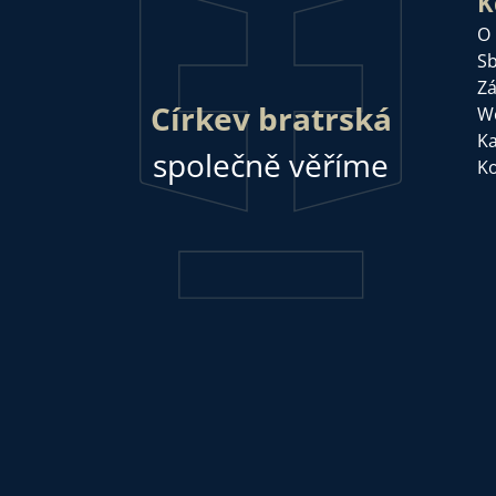
K
O
Sb
Zá
Církev bratrská
W
Ka
společně věříme
Ko