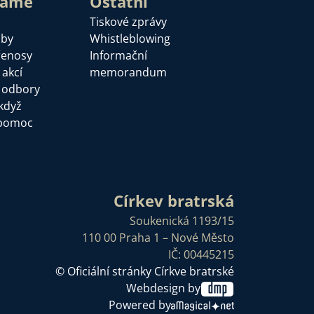
láme
Ostatní
Tiskové zprávy
žby
Whistleblowing
řenosy
Informační
 akcí
memorandum
a odbory
když
pomoc
Církev bratrská
Soukenická 1193/15
110 00 Praha 1 – Nové Město
IČ: 00445215
© Oficiální stránky Církve bratrské
Webdesign by
Powered by