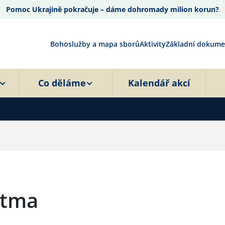
Pomoc Ukrajině pokračuje – dáme dohromady milion korun?
Bohoslužby a mapa sborů
Aktivity
Základní dokume
Co děláme
Kalendář akcí
otma