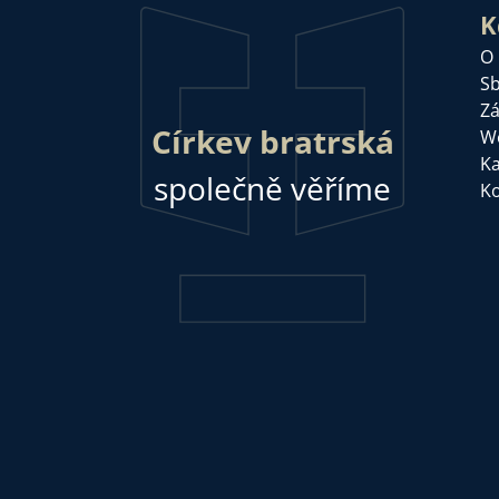
K
O
Sb
Zá
Církev bratrská
W
Ka
společně věříme
Ko