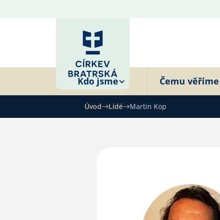
Kdo jsme
Čemu věříme
Úvod
Lidé
Martin Kop