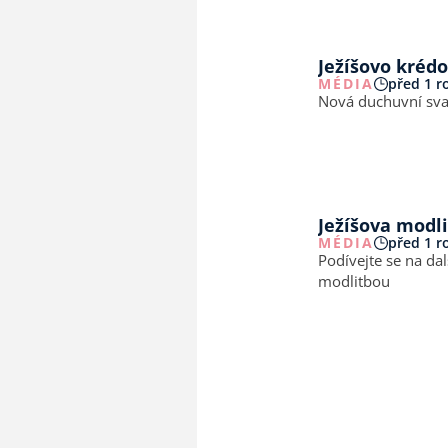
Ježíšovo krédo 
MÉDIA
před 1 
Nová duchuvní sv
Ježíšova modl
MÉDIA
před 1 
Podívejte se na da
modlitbou