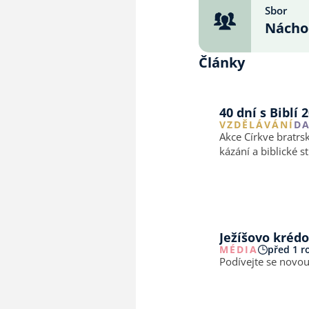
Sbor
Nácho
Články
40 dní s Biblí 
VZDĚLÁVÁNÍ
DA
Akce Církve bratrs
kázání a biblické 
Ježíšovo krédo
MÉDIA
před 1 
Podívejte se novo