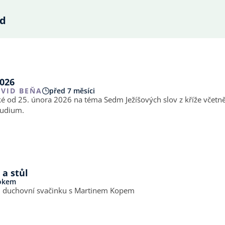
d
2026
VID BEŇA
před 7 měsíci
ké od 25. února 2026 na téma Sedm Ježíšových slov z kříže včetn
studium.
 a stůl
rokem
u duchovní svačinku s Martinem Kopem