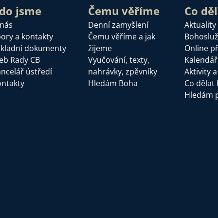
do jsme
Čemu věříme
Co dě
 nás
Denní zamyšlení
Aktuality
ory a kontakty
Čemu věříme a jak
Bohoslu
kladní dokumenty
žijeme
Online p
eb Rady CB
Vyučování, texty,
Kalendář
ncelář ústředí
nahrávky, zpěvníky
Aktivity 
ntakty
Hledám Boha
Co dělat 
Hledám 