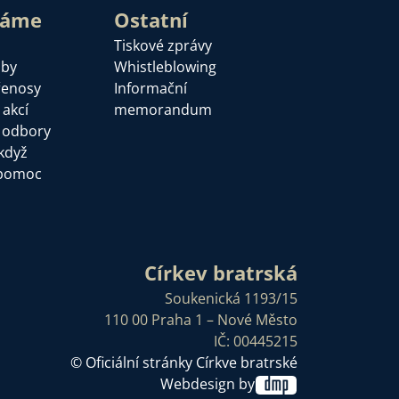
láme
Ostatní
Tiskové zprávy
žby
Whistleblowing
řenosy
Informační
 akcí
memorandum
a odbory
když
pomoc
Církev bratrská
Soukenická 1193/15
110 00 Praha 1 – Nové Město
IČ: 00445215
© Oficiální stránky Církve bratrské
Webdesign by