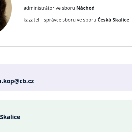
administrátor ve sboru
Náchod
kazatel – správce sboru ve sboru
Česká Skalice
e
n.kop@cb.cz
Skalice