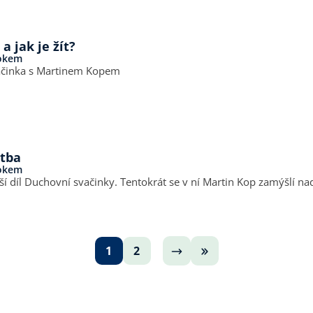
a jak je žít?
rokem
ačinka s Martinem Kopem
itba
rokem
lší díl Duchovní svačinky. Tentokrát se v ní Martin Kop zamýšlí na
1
2