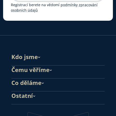
Registrací berete na vědomí
podmínky zpracování
osobních údajů
Kdo jsme
Čemu věříme
Co děláme
Ostatní