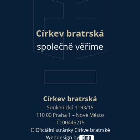
Církev bratrská
společně věříme
Církev bratrská
Soukenická 1193/15
110 00 Praha 1 – Nové Město
IČ: 00445215
© Oficiální stránky Církve bratrské
Webdesign by