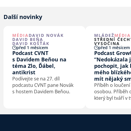
Další novinky
MÉDIA
DAVID NOVÁK
MLÁDEŽ
MÉDIA
DAVID BEŇA
STŘEDNÍ ČECH
DAVID KOŠŤÁK
VYSOČINA
před 1 měsícem
před 1 měsícem
Podcast CVNT
Podcast Grow
s Davidem Beňou na
“Nedokázala 
téma Zlo, Ďábel,
pochopit, jak 
antikrist
mého blízkéh
mít nějaký sm
Podívejte se na 27. díl
podcastu CVNT pane Novák
Příběh o loučení
s hostem Davidem Beňou.
osobou. Příběh o
který byl tváří v 
konfrontovaný s
sebou. Příběh o
kterého je smrt
začátek.