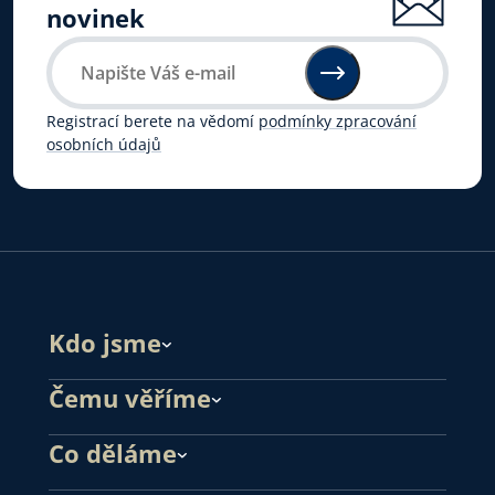
novinek
Registrací berete na vědomí
podmínky zpracování
osobních údajů
Kdo jsme
Čemu věříme
Co děláme