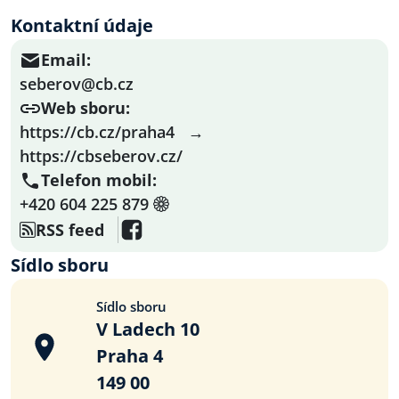
Kontaktní údaje
Email:
seberov@cb.cz
Web sboru:
https://cb.cz/praha4
→
https://cbseberov.cz/
Telefon mobil:
+420 604 225 879
RSS feed
Sídlo sboru
Sídlo sboru
V Ladech 10
Praha 4
149 00