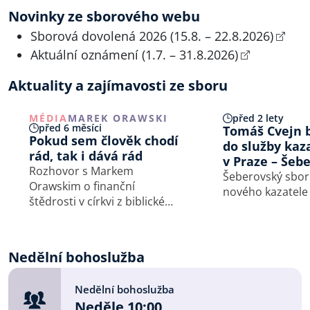
Novinky ze sborového webu
Sborová dovolená 2026 (15.8. – 22.8.2026)
Aktuální oznámení (1.7. – 31.8.2026)
Aktuality a zajímavosti ze sboru
MÉDIA
MAREK ORAWSKI
před 2 lety
před 6 měsíci
Tomáš Cvejn 
Pokud sem člověk chodí
do služby kaz
rád, tak i dává rád
v Praze – Šeb
Rozhovor s Markem
Šeberovský sbor 
Orawskim o finanční
nového kazatele
štědrosti v církvi z biblické
perspektivy. Kolik nás vlastně
stojí “vstupenka” na jednu
bohoslužbu? A co se stane,
Nedělní bohoslužba
když se pan Vomáčka
rozhodne nepřispívat na
Nedělní bohoslužba
společnou chatu?
Neděle 10:00