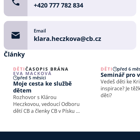
+420 777 782 834
Email
klara.heczkova@cb.cz
Články
DĚTI
ČASOPIS BRÁNA
DĚTI
před 6 měs
EVA MACKOVÁ
Seminář pro 
před 5 měsíci
Vedeš děti ke Kri
Moje cesta ke službě
inspirace? Je těž
dětem
děti?
Rozhovor s Klárou
Heczkovou, vedoucí Odboru
dětí CB a členky CB v Písku –
Elim, ptala se Eva Macková.