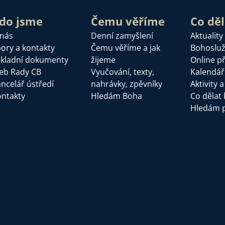
do jsme
Čemu věříme
Co dě
 nás
Denní zamyšlení
Aktuality
ory a kontakty
Čemu věříme a jak
Bohoslu
kladní dokumenty
žijeme
Online p
eb Rady CB
Vyučování, texty,
Kalendář
ncelář ústředí
nahrávky, zpěvníky
Aktivity 
ntakty
Hledám Boha
Co dělat 
Hledám 