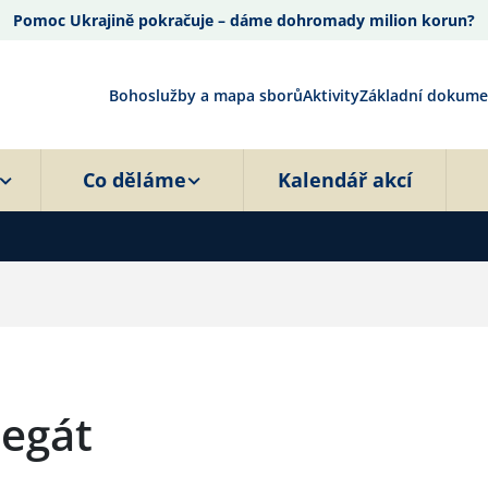
Pomoc Ukrajině pokračuje – dáme dohromady milion korun?
Bohoslužby a mapa sborů
Aktivity
Základní dokume
Co děláme
Kalendář akcí
Legát