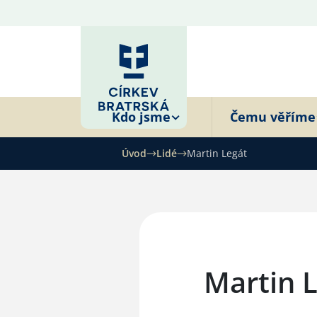
Kdo jsme
Čemu věříme
Úvod
Lidé
Martin Legát
Martin 