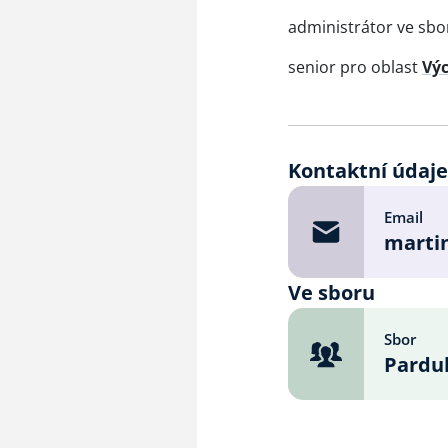
administrátor ve sb
senior pro oblast
Výc
Kontaktní údaj
Email
marti
Ve sboru
Sbor
Pardub