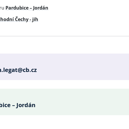
oru
Pardubice – Jordán
hodní Čechy - jih
e
n.legat@cb.cz
ice – Jordán