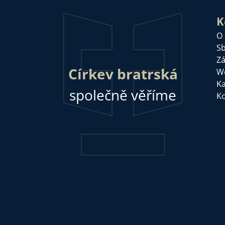
K
O
Sb
Zá
Církev bratrská
W
Ka
společně věříme
Ko