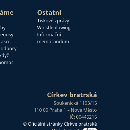
láme
Ostatní
Tiskové zprávy
žby
Whistleblowing
řenosy
Informační
 akcí
memorandum
a odbory
když
pomoc
Církev bratrská
Soukenická 1193/15
110 00 Praha 1 – Nové Město
IČ: 00445215
© Oficiální stránky Církve bratrské