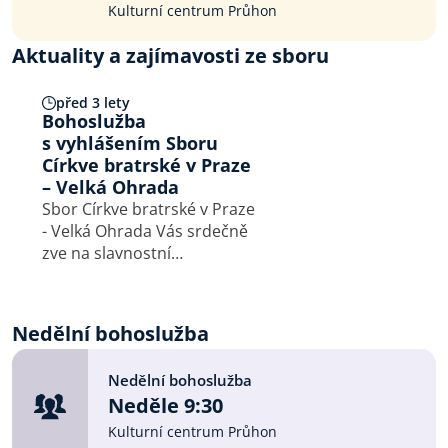
Kulturní centrum Průhon
Aktuality a zajímavosti ze sboru
před 3 lety
Bohoslužba
s vyhlášením Sboru
Církve bratrské v Praze
– Velká Ohrada
Sbor Církve bratrské v Praze
- Velká Ohrada Vás srdečně
zve na slavnostní
bohoslužbu s vyhlášením
Sboru Církve bratrské
v Praze - Velká Ohrada, která
Nedělní bohoslužba
se bude konat v neděli 24.
září od 9.30 V Kulturním
Nedělní bohoslužba
centru Průhon,…
Neděle 9:30
Kulturní centrum Průhon