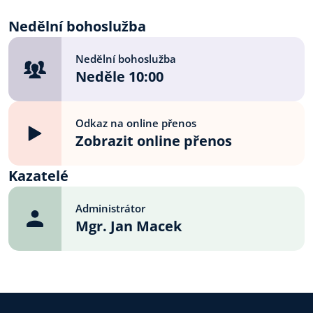
v prostorách CB Smíchov, tak
5 a v Praze 1.
i v prostorách Církve
Nedělní bohoslužba
v centru - CB Praha 1 -
Soukenická.
Nedělní bohoslužba
Neděle 10:00
Odkaz na online přenos
Zobrazit online přenos
Kazatelé
Administrátor
Mgr. Jan Macek