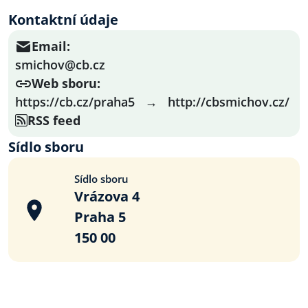
Kontaktní údaje
Email:
smichov@cb.cz
Web sboru:
https://cb.cz/praha5
→
http://cbsmichov.cz/
RSS feed
Sídlo sboru
Sídlo sboru
Vrázova 4
Praha 5
150 00