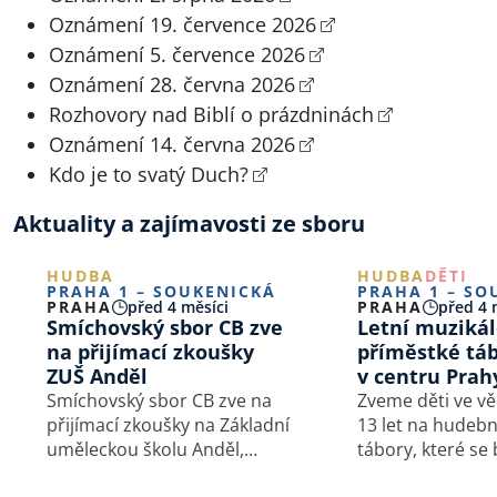
Oznámení 19. července 2026
Oznámení 5. července 2026
Oznámení 28. června 2026
Rozhovory nad Biblí o prázdninách
Oznámení 14. června 2026
Kdo je to svatý Duch?
Aktuality a zajímavosti ze sboru
HUDBA
HUDBA
DĚTI
PRAHA 1 – SOUKENICKÁ
PRAHA 1 – SO
PRAHA
před 4 měsíci
PRAHA
před 4 
Smíchovský sbor CB zve
Letní muziká
na přijímací zkoušky
příměstké tá
ZUŠ Anděl
v centru Prah
Smíchovský sbor CB zve na
Zveme děti ve vě
přijímací zkoušky na Základní
13 let na hudebn
uměleckou školu Anděl,
tábory, které se
která bude působit jak
v budovách sbor