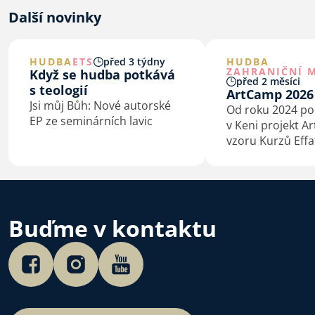
Další novinky
HUDBA
ETS
před 3 týdny
HUDBA
ZAHRANIČNÍ M
Když se hudba potkává
před 2 měsíci
s teologií
ArtCamp 2026
Jsi můj Bůh: Nové autorské
Od roku 2024 p
EP ze seminárních lavic
v Keni projekt A
vzoru Kurzů Effa
a mládež v Litom
trochu jinak, jel
jinde.
Buďme v kontaktu