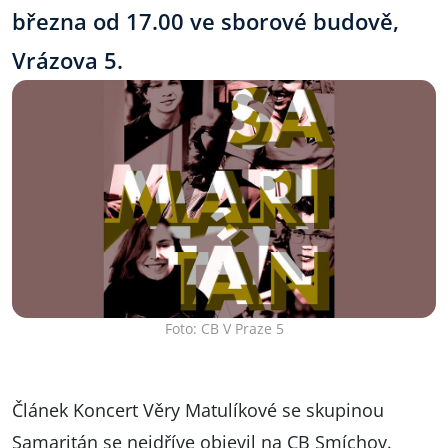
března od 17.00 ve sborové budově,
Vrázova 5.
Foto: CB V Praze 5
Článek
Koncert Věry Matulíkové se skupinou
Samaritán
se nejdříve objevil na
CB Smíchov
.