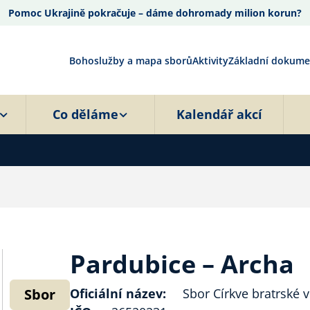
Pomoc Ukrajině pokračuje – dáme dohromady milion korun?
Bohoslužby a mapa sborů
Aktivity
Základní dokume
Co děláme
Kalendář akcí
Pardubice – Archa
Sbor
Oficiální název:
Sbor Církve bratrské 