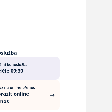
oslužba
lní bohoslužba
ěle 09:30
z na online přenos
razit online
enos