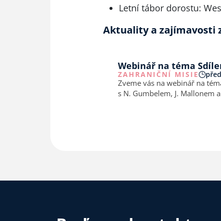
Letní tábor dorostu: West
Aktuality a zajímavosti 
Webinář na téma Sdílen
ZAHRANIČNÍ MISIE
před
Zveme vás na webinář na téma 
s N. Gumbelem, J. Mallonem a 
listopadu 2024 ve 21.00 hodin