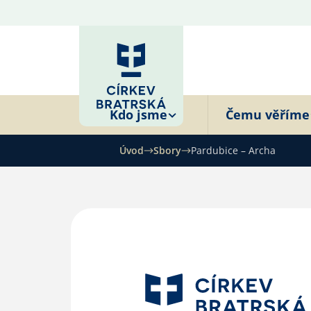
Kdo jsme
Čemu věříme
Úvod
Sbory
Pardubice – Archa