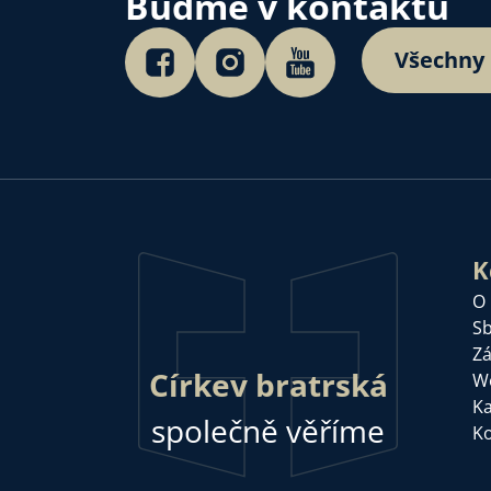
Buďme v kontaktu
Všechny
K
O
Sb
Zá
Církev bratrská
W
Ka
společně věříme
Ko