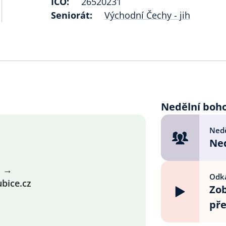
IČO:
26520231
Seniorát:
Východní Čechy - jih
Nedělní boh
Nedě
Ned
→
Odka
bice.cz
Zob
př