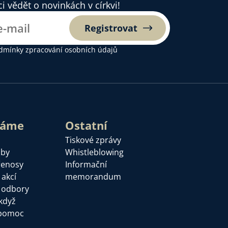
 vědět o novinkách v církvi!
Registrovat
dmínky zpracování osobních údajů
láme
Ostatní
Tiskové zprávy
žby
Whistleblowing
řenosy
Informační
 akcí
memorandum
a odbory
když
pomoc