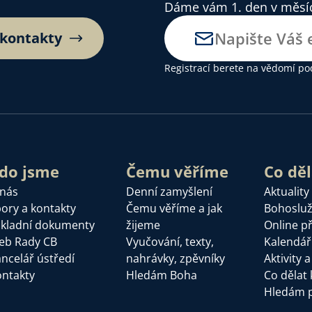
Dáme vám 1. den v měsíci
 kontakty
Registrací berete na vědomí
po
do jsme
Čemu věříme
Co dě
 nás
Denní zamyšlení
Aktuality
ory a kontakty
Čemu věříme a jak
Bohoslu
kladní dokumenty
žijeme
Online p
eb Rady CB
Vyučování, texty,
Kalendář
ncelář ústředí
nahrávky, zpěvníky
Aktivity 
ntakty
Hledám Boha
Co dělat 
Hledám 