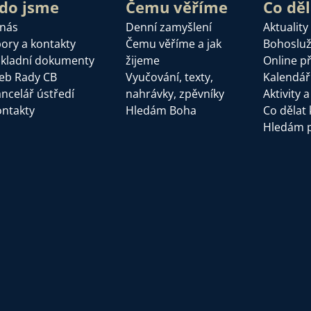
do jsme
Čemu věříme
Co dě
 nás
Denní zamyšlení
Aktuality
ory a kontakty
Čemu věříme a jak
Bohoslu
kladní dokumenty
žijeme
Online p
eb Rady CB
Vyučování, texty,
Kalendář
ncelář ústředí
nahrávky, zpěvníky
Aktivity 
ntakty
Hledám Boha
Co dělat 
Hledám 