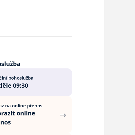
oslužba
lní bohoslužba
ěle 09:30
z na online přenos
razit online
enos