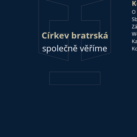
K
O
Sb
Zá
Církev bratrská
W
Ka
společně věříme
Ko