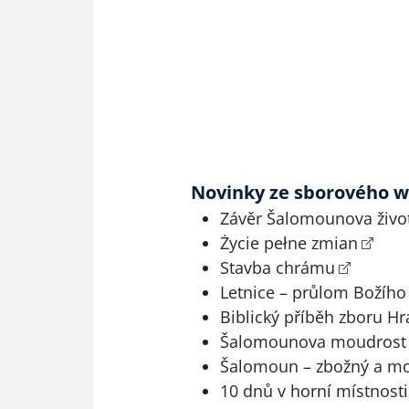
Novinky ze sborového 
Závěr Šalomounova živo
Życie pełne zmian
Stavba chrámu
Letnice – průlom Božího 
Biblický příběh zboru H
Šalomounova moudrost a
Šalomoun – zbožný a m
10 dnů v horní místnosti