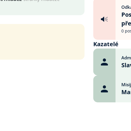
Odka
Pos
př
0 po
Kazatelé
Admi
Sla
Misi
Mar