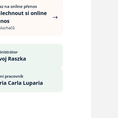
z na online přenos
lechnout si online
enos
sluchačů
nistrátor
voj Raszka
jní pracovník
ia Carla Luparia