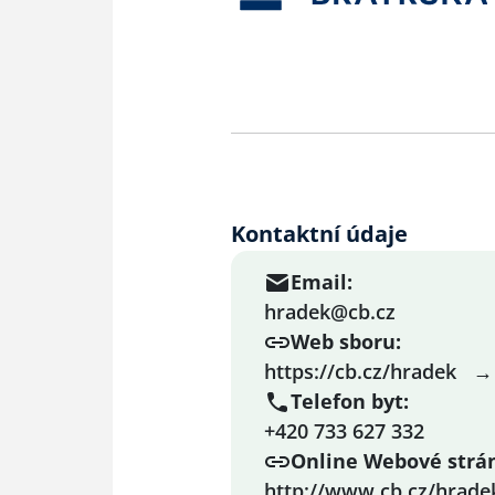
Kontaktní údaje
Email:
hradek@cb.cz
Web sboru:
https://cb.cz/hradek
Telefon byt:
+420 733 627 332
Online Webové strá
http://www.cb.cz/hrade