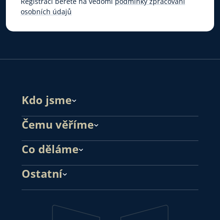
Registrací berete na vědomí
podmínky zpracování
osobních údajů
Kdo jsme
Čemu věříme
Co děláme
Ostatní