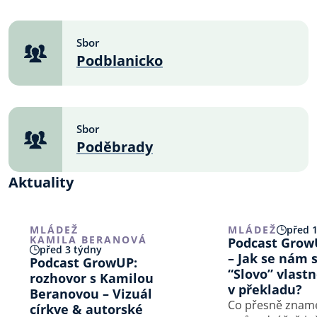
Sbor
Podblanicko
Sbor
Poděbrady
Aktuality
MLÁDEŽ
MLÁDEŽ
před 
KAMILA BERANOVÁ
Podcast Grow
před 3 týdny
– Jak se nám 
Podcast GrowUP:
“Slovo” vlastn
rozhovor s Kamilou
v překladu?
Beranovou – Vizuál
Co přesně znam
církve & autorské