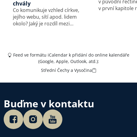
v původní řečtině
chvály
v první kapitole r
Co komunikuje vzhled církve,
původní čtenáře 
jejího webu, sítí apod. lidem
a nevěřící? A jak
okolo? Jaký je rozdíl mezi
tedy správně vyk
hraním v křesťanské kapele
v dnešní době? Poslechněte
a v hudební skupině
si další díl séri
doprovázející bohoslužbu?
A proč Česko potřebuje
Feed ve formátu iCalendar k přidání do online kalendáře
české autorské chvály?
(Google, Apple, Outlook, atd.):
Poslechněte si…
Střední Čechy a Vysočina
Buďme v kontaktu