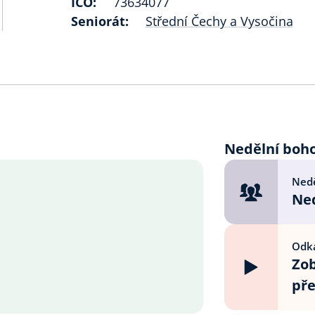
IČO:
73634077
Seniorát:
Střední Čechy a Vysočina
Nedělní boh
Nedě
Ned
Odka
Zob
př