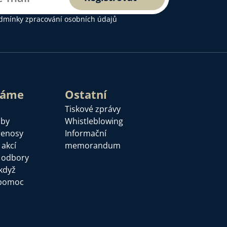
dmínky zpracování osobních údajů
láme
Ostatní
Tiskové zprávy
žby
Whistleblowing
řenosy
Informační
 akcí
memorandum
a odbory
když
pomoc