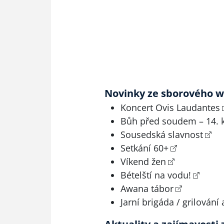
Novinky ze sborového 
Koncert Ovis Laudantes
Bůh před soudem – 14. k
Sousedská slavnost
Setkání 60+
Víkend žen
Bételští na vodu!
Awana tábor
Jarní brigáda / grilování