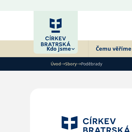
Kdo jsme
Čemu věříme
Úvod
Sbory
Poděbrady