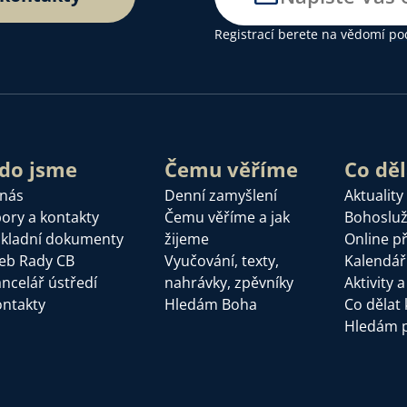
Registrací berete na vědomí
po
do jsme
Čemu věříme
Co dě
 nás
Denní zamyšlení
Aktuality
ory a kontakty
Čemu věříme a jak
Bohoslu
kladní dokumenty
žijeme
Online p
eb Rady CB
Vyučování, texty,
Kalendář
ncelář ústředí
nahrávky, zpěvníky
Aktivity 
ntakty
Hledám Boha
Co dělat 
Hledám 