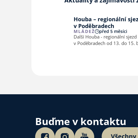
Aktuality a zajímavosti 
Houba – regionální sje
v Poděbradech
MLÁDEŽ
před 5 měsíci
Další Houba - regionální sjez
v Poděbradech od 13. do 15. b
Buďme v kontaktu
Všechny