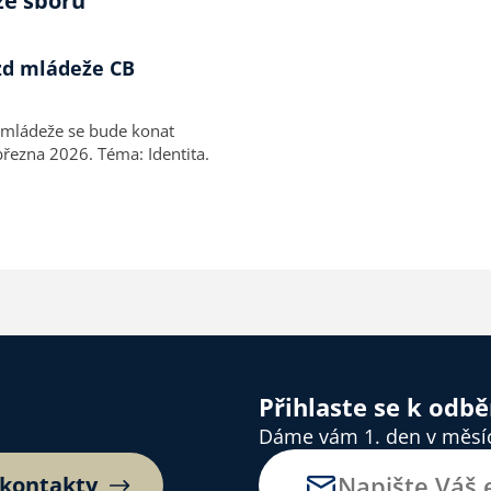
ze sboru
zd mládeže CB
d mládeže se bude konat
řezna 2026. Téma: Identita.
Přihlaste se k odb
Dáme vám 1. den v měsíci
 kontakty