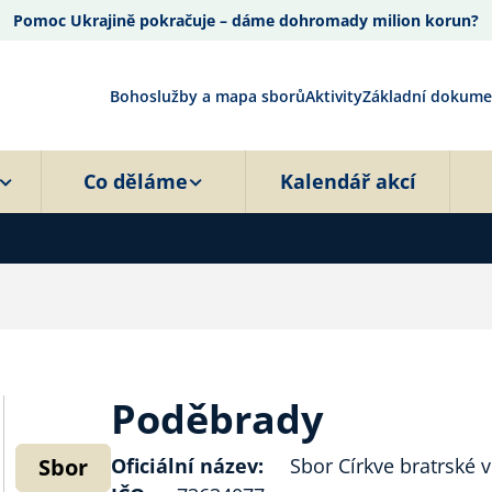
Pomoc Ukrajině pokračuje – dáme dohromady milion korun?
Bohoslužby a mapa sborů
Aktivity
Základní dokume
Co děláme
Kalendář akcí
Poděbrady
Sbor
Oficiální název:
Sbor Církve bratrské