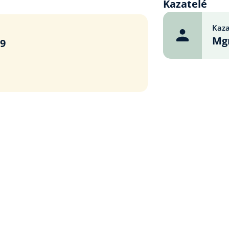
Kazatelé
Kaza
Mgr
09