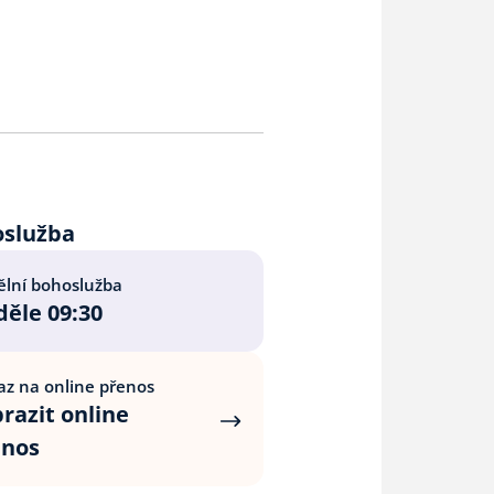
oslužba
lní bohoslužba
ěle 09:30
z na online přenos
razit online
enos