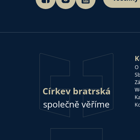
K
O
Sb
Zá
Církev bratrská
W
Ka
společně věříme
Ko