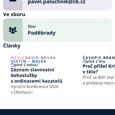
pavel.paluchnik@cb.cz
Ve sboru
Sbor
Poděbrady
Články
MÉDIA
DAVID NOVÁK
ČASOPIS BRÁ
VSETÍN – MAJÁK
před 2 lety
před 2 měsíci
Proč přišel Kr
Záznam slavnostní
v těle?
bohoslužby
Proč se Bůh stal
s ordinacemi kazatelů
a přebýval mezi
Vyroční konference 2026
v Olomouci