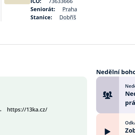
IČO:
73633666
Seniorát:
Praha
Stanice:
Dobříš
Nedělní boh
Nedě
Ned
prá
→
https://13ka.cz/
Odka
Zob