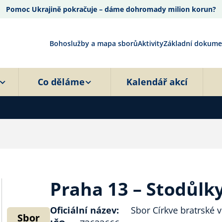
Pomoc Ukrajině pokračuje – dáme dohromady milion korun?
Bohoslužby a mapa sborů
Aktivity
Základní dokume
Co děláme
Kalendář akcí
Praha 13 – Stodůlk
Oficiální název:
Sbor Církve bratrské v
Sbor