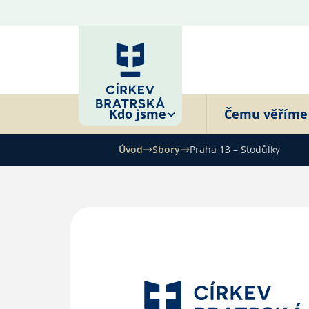
Kdo jsme
Čemu věříme
Úvod
Sbory
Praha 13 – Stodůlky