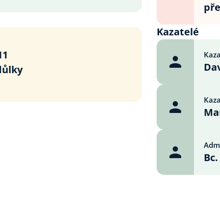
př
Kazatelé
11
Kaza
Dav
důlky
Kaza
Mar
Admi
Bc.