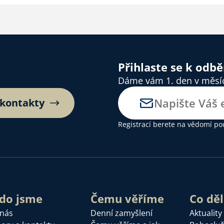
Přihlaste se k odb
Dáme vám 1. den v měsíci
 kontakty
Registrací berete na vědomí
po
do jsme
Čemu věříme
Co dě
 nás
Denní zamyšlení
Aktuality