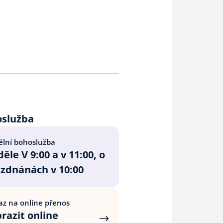
oslužba
lní bohoslužba
ěle V 9:00 a v 11:00, o
zdnánách v 10:00
z na online přenos
razit online