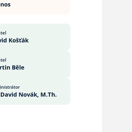
enos
tel
id Košťák
tel
tin Běle
nistrátor
 David Novák, M.Th.