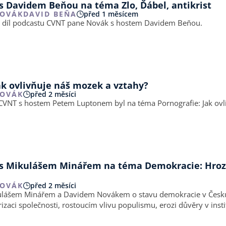
s Davidem Beňou na téma Zlo, Ďábel, antikrist
NOVÁK
DAVID BEŇA
před 1 měsícem
7. díl podcastu CVNT pane Novák s hostem Davidem Beňou.
ak ovlivňuje náš mozek a vztahy?
NOVÁK
před 2 měsíci
u CVNT s hostem Petem Luptonem byl na téma Pornografie: Jak ov
šem Minářem na téma Demokracie: Hrozí její konec
NOVÁK
před 2 měsíci
kulášem Minářem a Davidem Novákem o stavu demokracie v Česku 
izaci společnosti, rostoucím vlivu populismu, erozi důvěry v insti