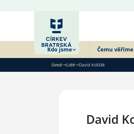
Kdo jsme
Čemu věříme
Úvod
Lidé
David Košťák
David K