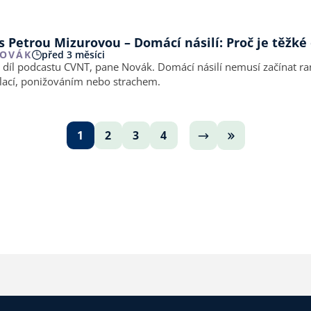
 Petrou Mizurovou – Domácí násilí: Proč je těžké 
NOVÁK
před 3 měsíci
. díl podcastu CVNT, pane Novák. Domácí násilí nemusí začínat ra
lací, ponižováním nebo strachem.
1
2
3
4