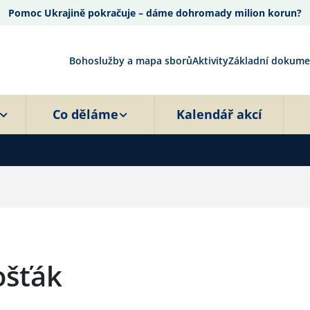
Pomoc Ukrajině pokračuje – dáme dohromady milion korun?
Bohoslužby a mapa sborů
Aktivity
Základní dokume
Co děláme
Kalendář akcí
ošťák