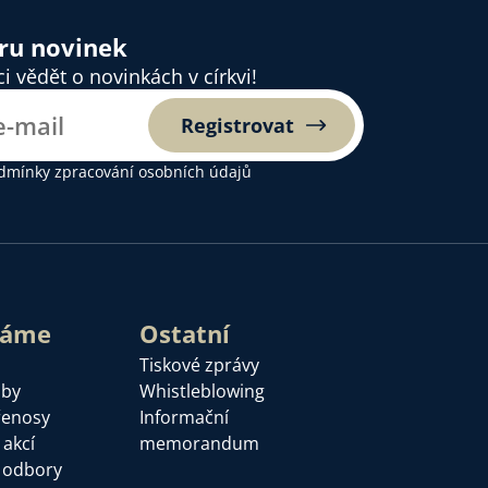
ěru novinek
 vědět o novinkách v církvi!
Registrovat
dmínky zpracování osobních údajů
láme
Ostatní
Tiskové zprávy
žby
Whistleblowing
řenosy
Informační
 akcí
memorandum
a odbory