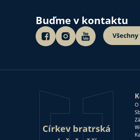
Buďme v kontaktu
Všechny
K
O
Sb
Zá
Církev bratrská
W
Ka