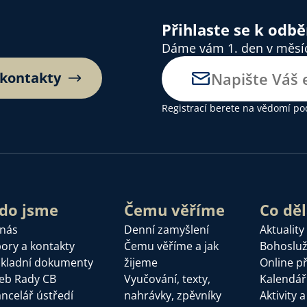
Přihlaste se k odb
Dáme vám 1. den v měsíci
 kontakty
Registrací berete na vědomí
po
do jsme
Čemu věříme
Co dě
 nás
Denní zamyšlení
Aktuality
ory a kontakty
Čemu věříme a jak
Bohoslu
kladní dokumenty
žijeme
Online p
eb Rady CB
Vyučování, texty,
Kalendář
ncelář ústředí
nahrávky, zpěvníky
Aktivity 