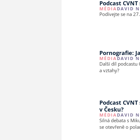
Podcast CVNT 
MÉDIA
DAVID 
Podívejte se na 2
Pornografie: J
MÉDIA
DAVID 
Další díl podcast
a vztahy?
Podcast CVNT s Mikulá
v Česku?
MÉDIA
DAVID 
Silná debata s Mi
se otevřeně o polar
jakou…