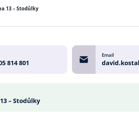
ha 13 – Stodůlky
e
Email
05 814 801
david.kosta
13 – Stodůlky