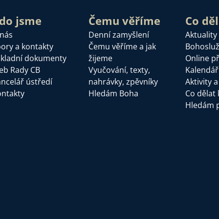
do jsme
Čemu věříme
Co dě
 nás
Denní zamyšlení
Aktuality
ory a kontakty
Čemu věříme a jak
Bohoslu
kladní dokumenty
žijeme
Online p
eb Rady CB
Vyučování, texty,
Kalendář
ncelář ústředí
nahrávky, zpěvníky
Aktivity 
ntakty
Hledám Boha
Co dělat 
Hledám 