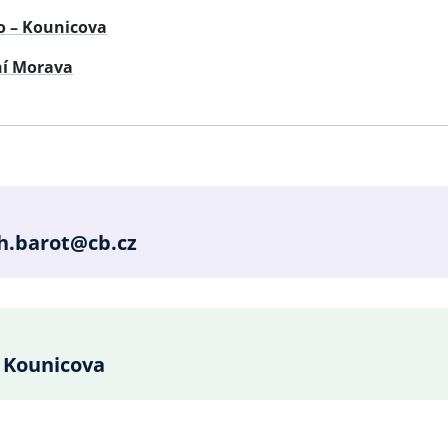
o – Kounicova
ní Morava
e
h.barot@cb.cz
 Kounicova