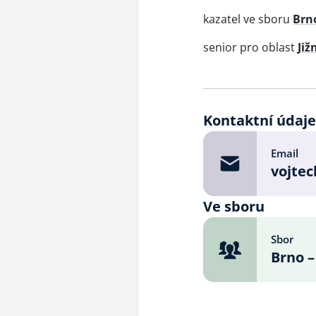
kazatel ve sboru
Brn
senior pro oblast
Již
Kontaktní údaj
Email
vojtec
Ve sboru
Sbor
Brno –