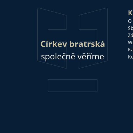
K
O
Sb
Zá
Církev bratrská
W
Ka
společně věříme
Ko