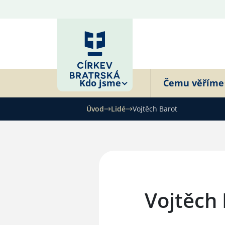
Kdo jsme
Čemu věříme
Úvod
Lidé
Vojtěch Barot
Vojtěch