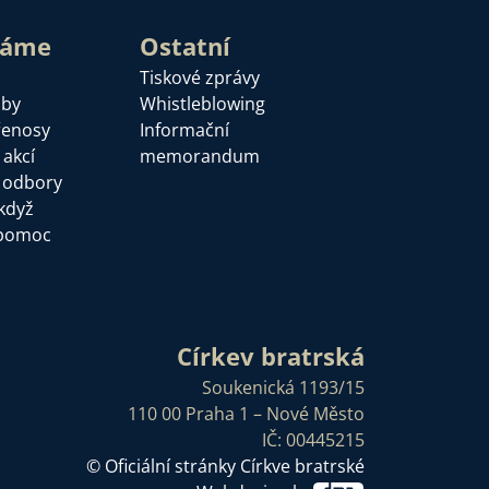
láme
Ostatní
Tiskové zprávy
žby
Whistleblowing
řenosy
Informační
 akcí
memorandum
a odbory
když
pomoc
Církev bratrská
Soukenická 1193/15
110 00 Praha 1 – Nové Město
IČ: 00445215
© Oficiální stránky Církve bratrské