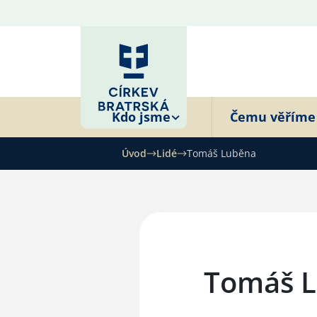
Kdo jsme
Čemu věříme
Úvod
Lidé
Tomáš Luběna
Tomáš 