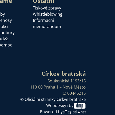
láme
Ostatní
Tiskové zprávy
žby
Whistleblowing
řenosy
Informační
 akcí
memorandum
a odbory
když
pomoc
Církev bratrská
Soukenická 1193/15
110 00 Praha 1 – Nové Město
IČ: 00445215
© Oficiální stránky Církve bratrské
Webdesign by
Powered by