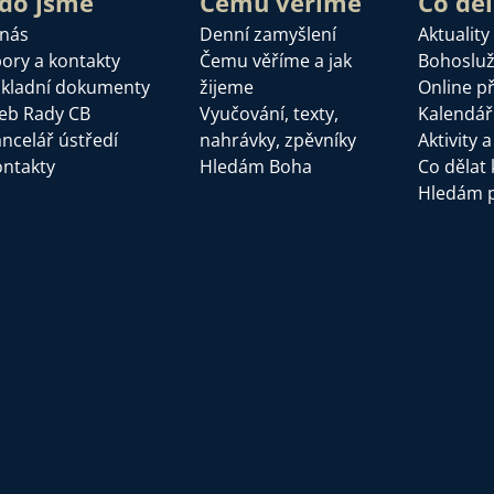
do jsme
Čemu věříme
Co dě
 nás
Denní zamyšlení
Aktuality
ory a kontakty
Čemu věříme a jak
Bohoslu
kladní dokumenty
žijeme
Online p
eb Rady CB
Vyučování, texty,
Kalendář
ncelář ústředí
nahrávky, zpěvníky
Aktivity 
ntakty
Hledám Boha
Co dělat 
Hledám 