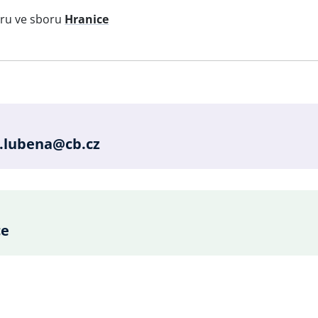
oru ve sboru
Hranice
e
.lubena@cb.cz
ce