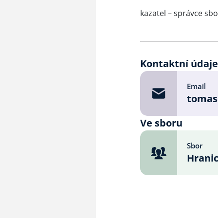
kazatel – správce sb
Kontaktní údaj
Email
tomas
Ve sboru
Sbor
Hrani