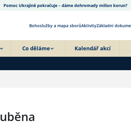
Pomoc Ukrajině pokračuje – dáme dohromady milion korun?
Bohoslužby a mapa sborů
Aktivity
Základní dokume
Co děláme
Kalendář akcí
Luběna