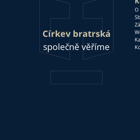
K
O
Sb
Zá
Církev bratrská
W
Ka
společně věříme
Ko